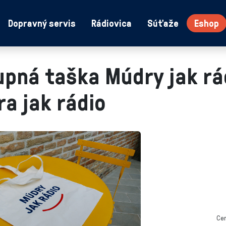
Dopravný servis
Rádiovica
Súťaže
Eshop
pná taška Múdry jak rá
a jak rádio
Ce