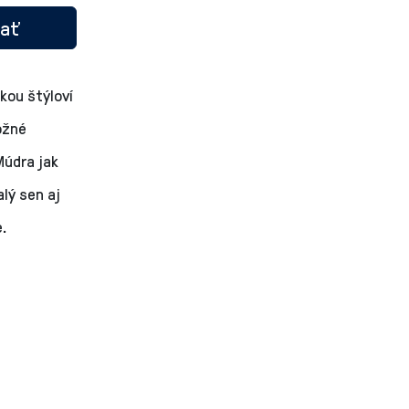
nať
kou štýloví
ožné
Múdra jak
alý sen aj
e.