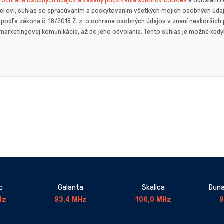
eľovi, súhlas so spracúvaním a poskytovaním všetkých mojich osobných úda
podľa zákona č. 18/2018 Z. z. o ochrane osobných údajov v znení neskorších p
 marketingovej komunikácie, až do jeho odvolania. Tento súhlas je možné ke
c
Galanta
Skalica
Duna
Hz
93,4 MHz
106,0 MHz
9