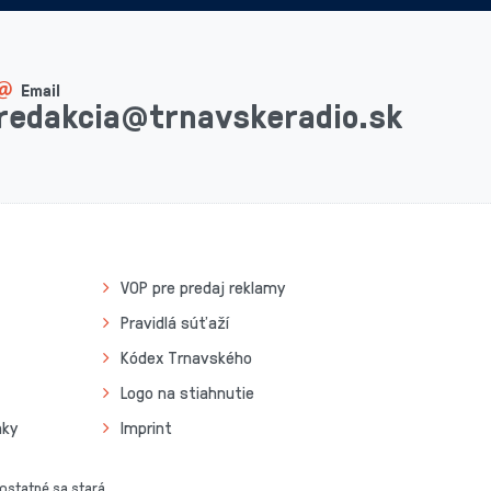
Email
redakcia@trnavskeradio.sk
VOP pre predaj reklamy
Pravidlá súťaží
Kódex Trnavského
Logo na stiahnutie
nky
Imprint
 ostatné sa stará