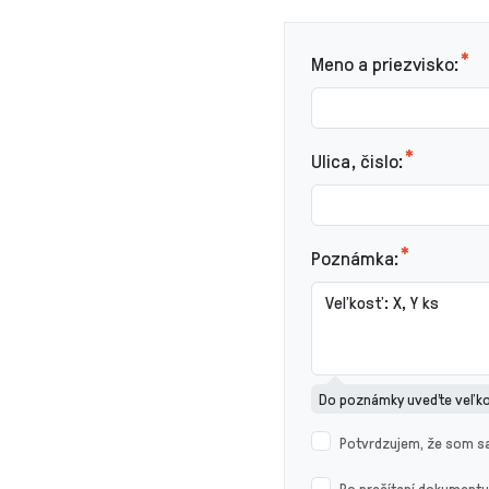
Meno a priezvisko:
Ulica, čislo:
Poznámka:
Do poznámky uveďte veľkos
Potvrdzujem, že som 
Po prečítaní dokument