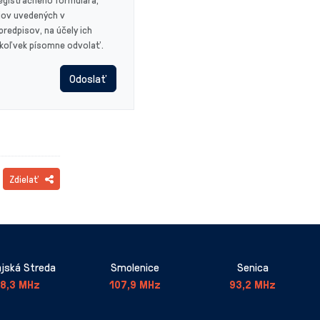
jov uvedených v
redpisov, na účely ich
dykoľvek písomne odvolať.
Odoslať
Zdielať
jská Streda
Smolenice
Senica
8,3 MHz
107,9 MHz
93,2 MHz