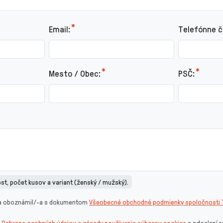
Email:
Telefónne čí
Mesto / Obec:
PSČ:
t, počet kusov a variant (ženský / mužský).
sa oboznámil/-a s dokumentom
Všeobecné obchodné podmienky spoločnosti T
u
Ochrana osobných údajov a zásady používania súborov cookies
a odoslaní r