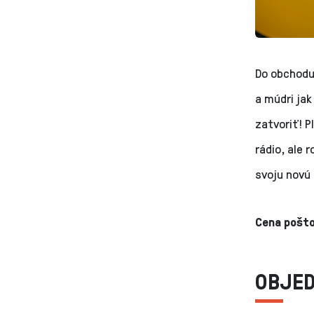
Do obchodu,
a múdri jak
zatvoriť! P
rádio, ale 
svoju novú 
Cena pošto
OBJE