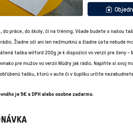
Objed
 do práce, do školy, či na tréning. Všade budete s našou taš
 rádio. Žiadne oči ani len nežmurknú a žiadne ústa nebude m
látená taška wilford 200g je k dispozícii vo verzii pre ženy - 
rovnako pre mužov vo verzii Múdry jak rádio. Naplňte si svoj m
obľúbenú tašku, ktorú v aute či v šuplíku určite nezabudnet
vného je 5€ s DPH alebo osobne zadarmo.
DNÁVKA