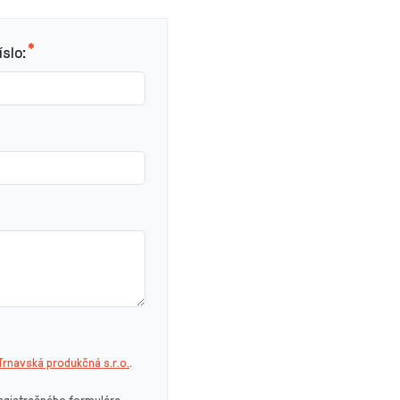
slo:
rnavská produkčná s.r.o.
.
egistračného formulára,