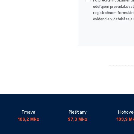
udeľujem prevádzkovat
registračnom formulári 
evidencie v databáze a
Trnava
Piešťany
Hlohove
106,2 MHz
97,3 MHz
103,9 M