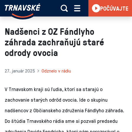
Trnavské
POČÚVAJTE
Skočiť na obsah
rádio
-
Vieme,
Nadšenci z OZ Fándlyho
čo
záhrada zachraňujú staré
sa
deje
odrody ovocia
v
kraji
27. január 2025
Odznelo v rádiu
V Trnavskom kraji sú ľudia, ktorí sa starajú o
zachovanie starých odrôd ovocia. Ide o skupinu
nadšencov z Občianskeho združenia Fándlyho záhrada.
Do štúdia Trnavského rádia sme si pozvali predsedu
združenia Davida Fendricha, ktorý nám porozprával o