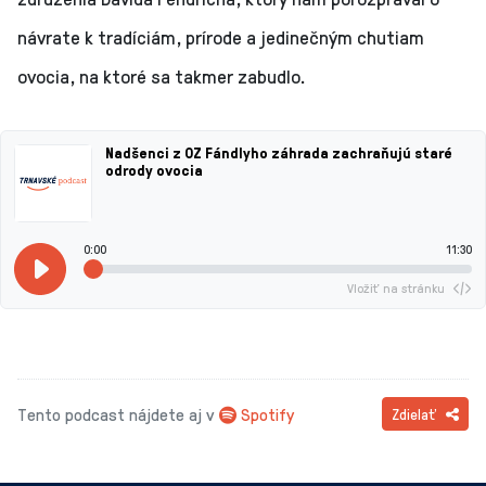
návrate k tradíciám, prírode a jedinečným chutiam
ovocia, na ktoré sa takmer zabudlo.
Nadšenci z OZ Fándlyho záhrada zachraňujú staré
odrody ovocia
0:00
11:30
Vložiť na stránku
Tento podcast nájdete aj v
Spotify
Zdielať