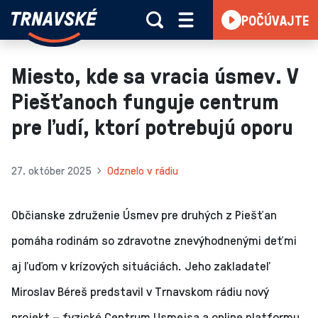
Trnavské
POČÚVAJTE
Skočiť na obsah
rádio
-
Vieme,
Miesto, kde sa vracia úsmev. V
čo
Piešťanoch funguje centrum
sa
deje
pre ľudí, ktorí potrebujú oporu
v
kraji
27. október 2025
Odznelo v rádiu
Občianske združenie Úsmev pre druhých z Piešťan
pomáha rodinám so zdravotne znevýhodnenými deťmi
aj ľuďom v krízových situáciách. Jeho zakladateľ
Miroslav Béreš predstavil v Trnavskom rádiu nový
projekt – fyzické Centrum Usmejsa a online platformu