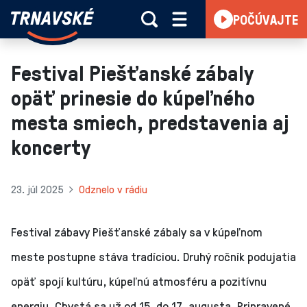
Trnavské
POČÚVAJTE
Skočiť na obsah
rádio
-
Vieme,
Festival Piešťanské zábaly
čo
opäť prinesie do kúpeľného
sa
deje
mesta smiech, predstavenia aj
v
koncerty
kraji
23. júl 2025
Odznelo v rádiu
Festival zábavy Piešťanské zábaly sa v kúpeľnom
meste postupne stáva tradíciou. Druhý ročník podujatia
opäť spojí kultúru, kúpeľnú atmosféru a pozitívnu
energiu. Chystá sa už od 15. do 17. augusta. Pripravené