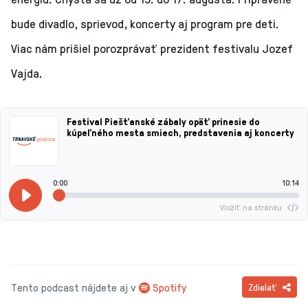
bude divadlo, sprievod, koncerty aj program pre deti.
Viac nám prišiel porozprávať prezident festivalu Jozef
Vajda.
Festival Piešťanské zábaly opäť prinesie do
kúpeľného mesta smiech, predstavenia aj koncerty
0:00
10:14
Vložiť na stránku
Tento podcast nájdete aj v
Spotify
Zdielať