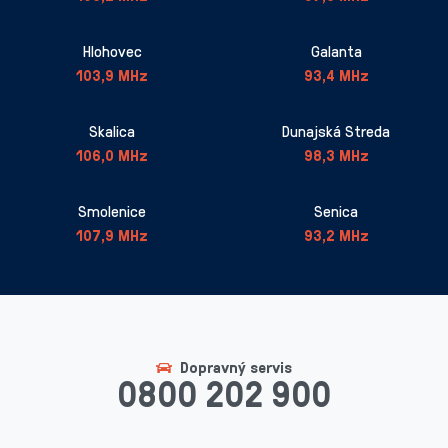
Hlohovec
Galanta
103,9 MHz
93,4 MHz
Skalica
Dunajská Streda
106,0 MHz
98,3 MHz
Smolenice
Senica
107,9 MHz
93,2 MHz
Dopravný servis
0800 202 900