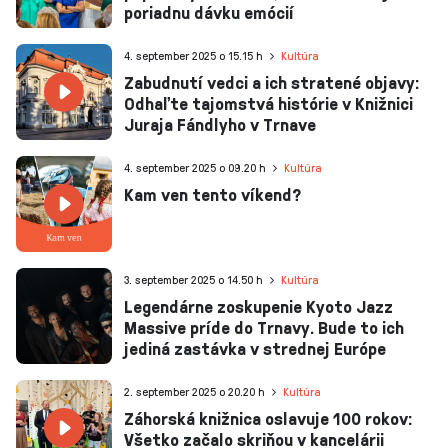
poriadnu dávku emócií
4. september 2025 o 15.15 h
Kultúra
Zabudnutí vedci a ich stratené objavy:
Odhaľte tajomstvá histórie v Knižnici
Juraja Fándlyho v Trnave
4. september 2025 o 09.20 h
Kultúra
Kam ven tento víkend?
3. september 2025 o 14.50 h
Kultúra
Legendárne zoskupenie Kyoto Jazz
Massive príde do Trnavy. Bude to ich
jediná zastávka v strednej Európe
2. september 2025 o 20.20 h
Kultúra
Záhorská knižnica oslavuje 100 rokov:
Všetko začalo skriňou v kancelárii