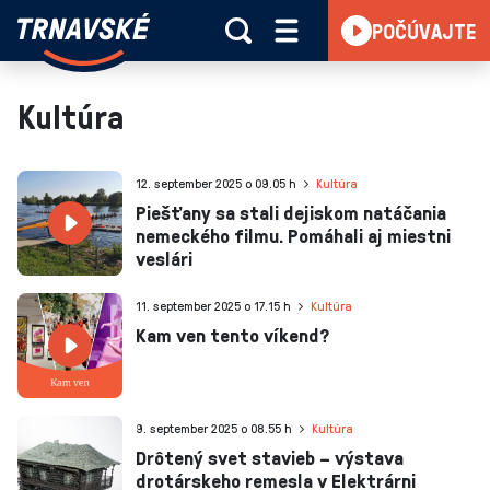
Trnavské
POČÚVAJTE
Skočiť na obsah
rádio
-
Vieme,
Kultúra
čo
sa
deje
12. september 2025 o 09.05 h
Kultúra
v
Piešťany sa stali dejiskom natáčania
nemeckého filmu. Pomáhali aj miestni
kraji
veslári
11. september 2025 o 17.15 h
Kultúra
Kam ven tento víkend?
9. september 2025 o 08.55 h
Kultúra
Drôtený svet stavieb – výstava
drotárskeho remesla v Elektrárni