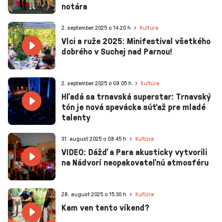
notára
2. september 2025 o 14.20 h
Kultúra
Vlci a ruže 2025: Minifestival všetkého
dobrého v Suchej nad Parnou!
2. september 2025 o 09.05 h
Kultúra
Hľadá sa trnavská superstar: Trnavský
tón je nová spevácka súťaž pre mladé
talenty
31. august 2025 o 09.45 h
Kultúra
VIDEO: Dážď a Para akusticky vytvorili
na Nádvorí neopakovateľnú atmosféru
28. august 2025 o 15.30 h
Kultúra
Kam ven tento víkend?