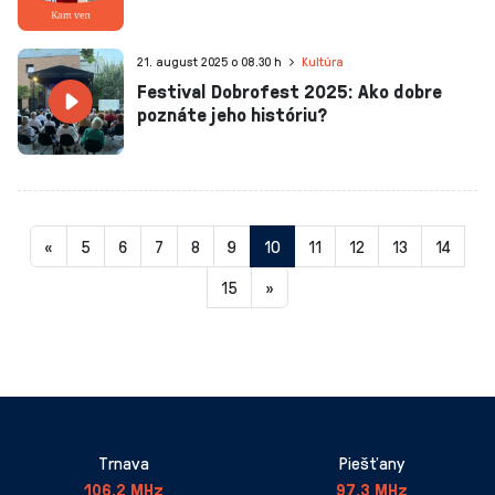
21. august 2025 o 08.30 h
Kultúra
Festival Dobrofest 2025: Ako dobre
poznáte jeho históriu?
Aktuálna
«
5
6
7
8
9
10
11
12
13
14
stránka
15
»
10
Trnava
Piešťany
106,2 MHz
97,3 MHz