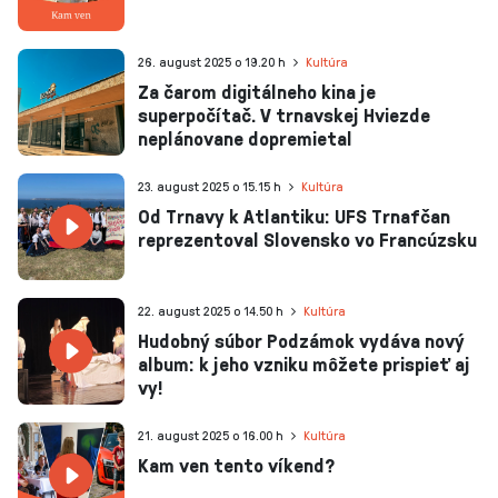
26. august 2025 o 19.20 h
Kultúra
Za čarom digitálneho kina je
superpočítač. V trnavskej Hviezde
neplánovane dopremietal
23. august 2025 o 15.15 h
Kultúra
Od Trnavy k Atlantiku: UFS Trnafčan
reprezentoval Slovensko vo Francúzsku
22. august 2025 o 14.50 h
Kultúra
Hudobný súbor Podzámok vydáva nový
album: k jeho vzniku môžete prispieť aj
vy!
21. august 2025 o 16.00 h
Kultúra
Kam ven tento víkend?