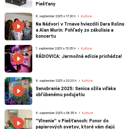
Piešťany
8. september 2025 o 17.30 h
Kultúra
Na Nádvorí v Trnave hviezdili Dara Rolins
a Alan Murin: Pohľady zo zákulisia a
koncertu
7. september 2025 o 15.05 h
Kultúra
RÁDIOVICA: Jarmočná edícia prichádza!
6. september 2025 o 20.20 h
Kultúra
Senobranie 2025: Senica ožila vďaka
obľúbenému podujatiu
6. september 2025 o 06.55 h
Kultúra
"Vlnenie" v Piešťanoch: Ponor do
papierových svetov, ktoré vám dajú