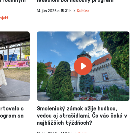
14. jún 2026 o 15.31 h
Kultúra
ojekt
rtovalo s
Smolenický zámok ožije hudbou,
rogram sa
vedou aj strašidlami. Čo vás čaká v
najbližších týždňoch?