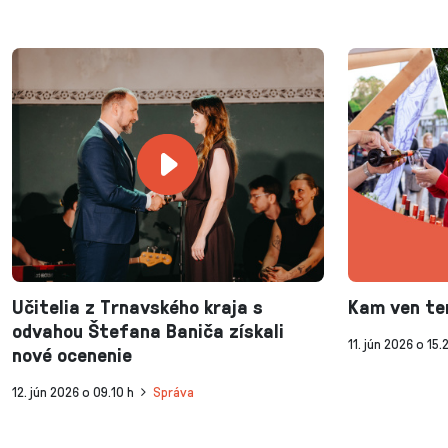
Učitelia z Trnavského kraja s
Kam ven te
odvahou Štefana Baniča získali
11. jún 2026 o 15.
nové ocenenie
12. jún 2026 o 09.10 h
Správa