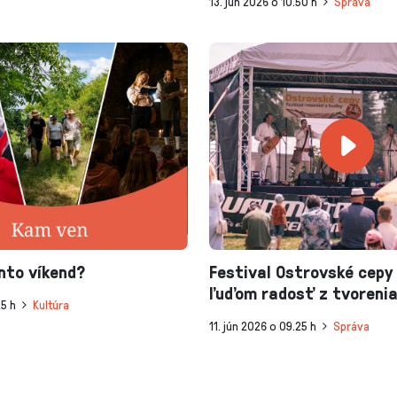
13. jún 2026 o 10.50 h
Správa
nto víkend?
Festival Ostrovské cepy
ľuďom radosť z tvoreni
25 h
Kultúra
11. jún 2026 o 09.25 h
Správa