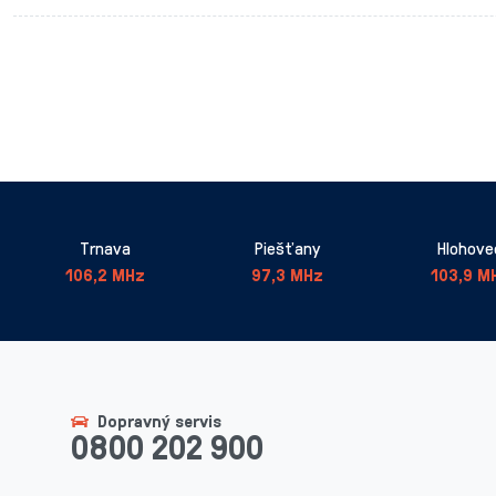
Trnava
Piešťany
Hlohove
106,2 MHz
97,3 MHz
103,9 M
Dopravný servis
0800 202 900