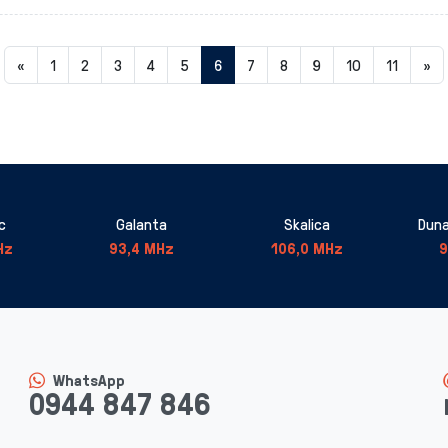
Aktuálna
«
1
2
3
4
5
6
7
8
9
10
11
»
stránka
6
c
Galanta
Skalica
Duna
Hz
93,4 MHz
106,0 MHz
9
WhatsApp
0944 847 846