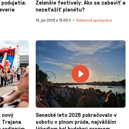
 podujatia.
Zelenšie festivaly: Ako sa zabaviť a
everia
nezaťažiť planétu?
16. jún 2026 o 16.00 h
Reklamná spolupráca
: nový
Senecké leto 2026 pokračovalo v
A. Trajana
sobotu v plnom prúde, najväčším
m rodinným
lákadlom bol hudobný program