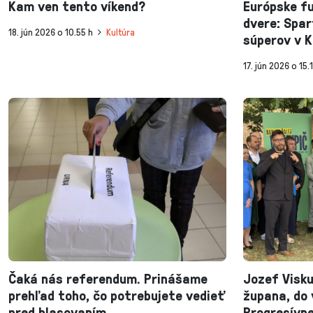
Kam ven tento víkend?
Európske fu
dvere: Spar
18. jún 2026 o 10.55 h
Kultúra
súperov v K
17. jún 2026 o 15.
Čaká nás referendum. Prinášame
Jozef Visku
prehľad toho, čo potrebujete vedieť
župana, do 
pred hlasovaním
Progresívn