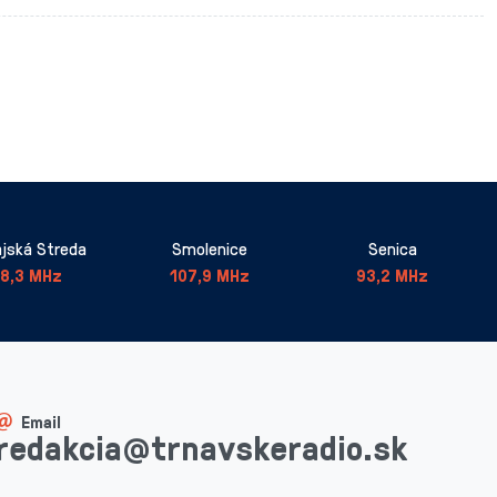
jská Streda
Smolenice
Senica
8,3 MHz
107,9 MHz
93,2 MHz
Email
redakcia@trnavskeradio.sk