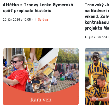
Atlétka z Trnavy Lenka Gymerská
Trnavský J
opäť prepísala históriu
na Nádvorí 
víkend. Zah
20. jún 2026 o 10.05 h
Správa
kontrabasu
projektu M
19. jún 2026 o 14.