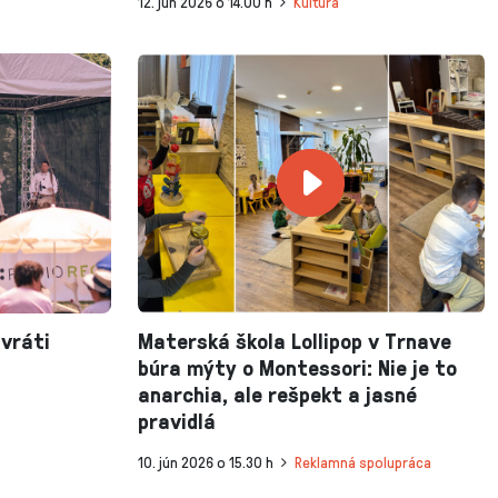
12. jún 2026 o 14.00 h
Kultúra
 vráti
Materská škola Lollipop v Trnave
a
búra mýty o Montessori: Nie je to
anarchia, ale rešpekt a jasné
pravidlá
10. jún 2026 o 15.30 h
Reklamná spolupráca