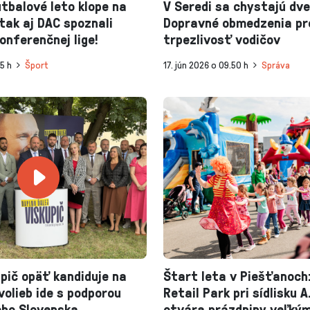
tbalové leto klope na
V Seredi sa chystajú dve
tak aj DAC spoznali
Dopravné obmedzenia pr
onferenčnej lige!
trpezlivosť vodičov
15 h
Šport
17. jún 2026 o 09.50 h
Správa
pič opäť kandiduje na
Štart leta v Piešťanoch
volieb ide s podporou
Retail Park pri sídlisku 
eho Slovenska
otvára prázdniny veľký