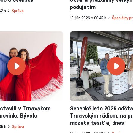
podujatím
52 h
Správa
15. jún 2026 o 09.45 h
Špeciálny pr
stavili v Trnavskom
Senecké leto 2026 odšta
 novinku Bývalo
Trnavským rádiom, na p
môžete tešiť aj dnes
05 h
Správa