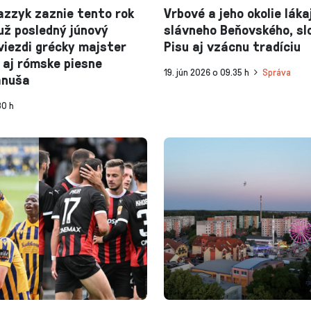
azzyk zaznie tento rok
Vrbové a jeho okolie láka
už posledný júnový
slávneho Beňovského, sl
viezdi grécky majster
Pisu aj vzácnu tradíciu
 aj rómske piesne
19. jún 2026 o 09.35 h
Správa
anuša
30 h