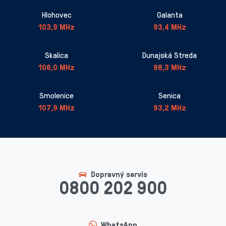
Hlohovec
Galanta
103,9 MHz
93,4 MHz
Skalica
Dunajská Streda
106,0 MHz
98,3 MHz
Smolenice
Senica
107,9 MHz
93,2 MHz
Dopravný servis
0800 202 900
WhatsApp