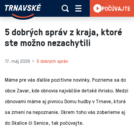
Trnavské
POČÚVAJTE
Skočiť na obsah
rádio
-
Vieme,
5 dobrých správ z kraja, ktoré
čo
ste možno nezachytili
sa
deje
v
17. máj 2026
5 dobrých správ
kraji
Máme pre vás ďalšie pozitívne novinky. Pozrieme sa do
obce Zavar, kde obnovia najväčšie detské ihrisko. Medzi
obnovami máme aj pivnicu Domu hudby v Trnave, ktorá
sa zmení na nepoznanie. Okrem toho vás zoberieme aj
do Skalice či Senice, tak počúvajte.