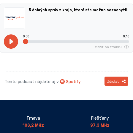
5 dobrých správ z kraja, ktoré ste možno nezachytili
0:00
6:10
Vložiť na stránku
Tento podcast nájdete aj v
Spotify
Zdielať
Trnava
Piešťany
106,2 MHz
97,3 MHz