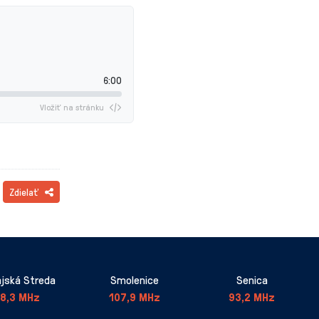
6:00
Vložiť na stránku
Zdielať
jská Streda
Smolenice
Senica
8,3 MHz
107,9 MHz
93,2 MHz