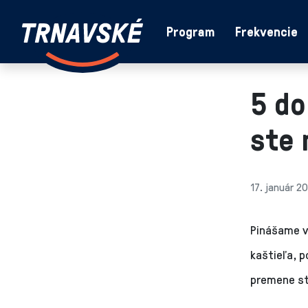
Trnavské
Program
Frekvencie
Skočiť na obsah
rádio
-
Vieme,
5 do
čo
sa
ste 
deje
v
kraji
17. január 2
Pinášame v
kaštieľa, p
premene st