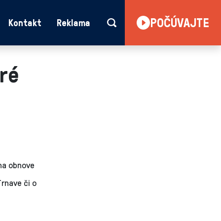
POČÚVAJTE
Kontakt
Reklama
oré
 na obnove
rnave či o