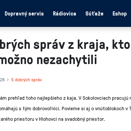
Dopravný servis
Rádiovica
Súťaže
Eshop
brých správ z kraja, kt
možno nezachytili
026
5 dobrých správ
ám prehľad toho najlepšieho z kaja. V Sokolovciach pracujú
omáhajú s tým dobrovoľníci. Povieme si aj o vnútoblokoch v T
arého priestoru v Hlohovci na svadobný priestor.