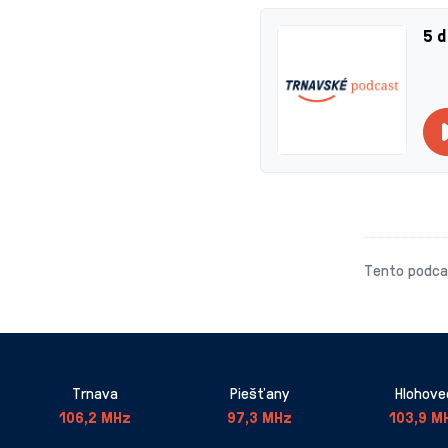
5 d
Tento podcas
Trnava
Piešťany
Hlohove
106,2 MHz
97,3 MHz
103,9 M