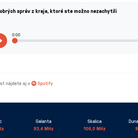
obrých správ z kraja, ktoré ste možno nezachytili
0:00
t nájdete aj v
Spotify
c
Galanta
Skalica
Duna
Hz
93,4 MHz
106,0 MHz
9