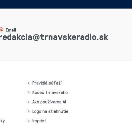
Email
redakcia@trnavskeradio.sk
Pravidlá súťaží
Kódex Trnavského
Ako používame AI
Logo na stiahnutie
nky
Imprint