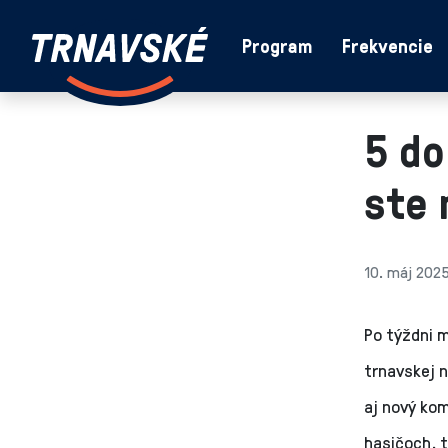
Trnavské
Program
Frekvencie
Skočiť na obsah
rádio
-
Vieme,
5 do
čo
sa
ste 
deje
v
kraji
10. máj 202
Po týždni 
trnavskej 
aj nový kom
hasičoch, 