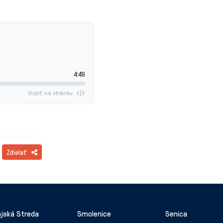
4:49
Vložiť na stránku
Zdielať
jská Streda
Smolenice
Senica