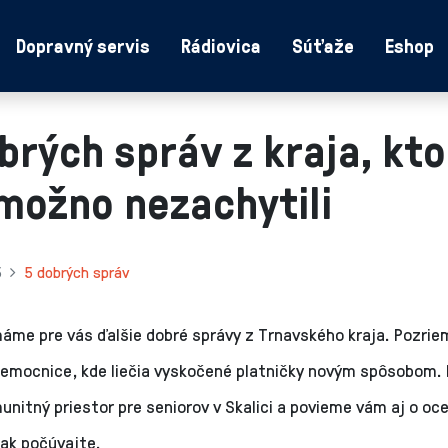
Dopravný servis
Rádiovica
Súťaže
Eshop
brých správ z kraja, kt
možno nezachytili
5
5 dobrých správ
máme pre vás ďalšie dobré správy z Trnavského kraja. Pozrie
nemocnice, kde liečia vyskočené platničky novým spôsobom.
unitný priestor pre seniorov v Skalici a povieme vám aj o o
tak počúvajte.