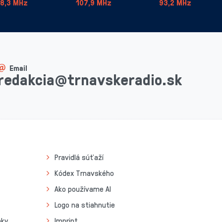
8,3 MHz
107,9 MHz
93,2 MHz
Email
redakcia@trnavskeradio.sk
Pravidlá súťaží
Kódex Trnavského
Ako používame AI
Logo na stiahnutie
nky
Imprint