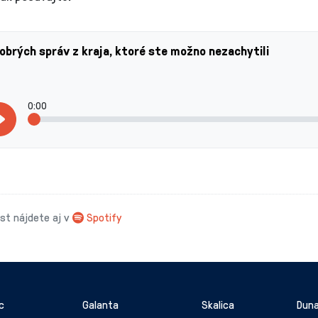
obrých správ z kraja, ktoré ste možno nezachytili
0:00
t nájdete aj v
Spotify
c
Galanta
Skalica
Duna