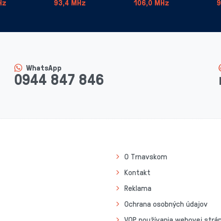
Hz
93,4 MHz
106,0 MHz
9
WhatsApp
0944 847 846
O Trnavskom
Kontakt
Reklama
Ochrana osobných údajov
VOP používania webovej strá