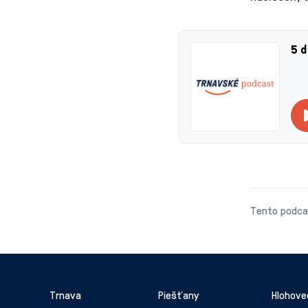
5 d
Tento podcas
Trnava
Piešťany
Hlohove