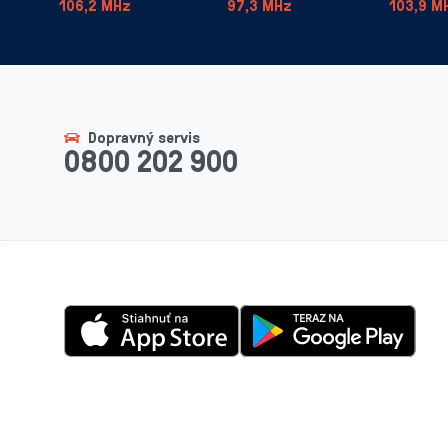
106,2 MHz
97,3 MHz
103,9 M
Dopravný servis
0800 202 900