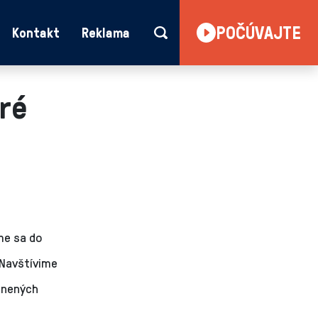
POČÚVAJTE
Kontakt
Reklama
oré
me sa do
 Navštívime
cenených