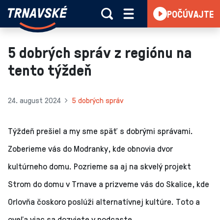
Trnavské
POČÚVAJTE
Skočiť na obsah
rádio
-
Vieme,
5 dobrých správ z regiónu na
čo
tento týždeň
sa
deje
v
24. august 2024
5 dobrých správ
kraji
Týždeň prešiel a my sme späť s dobrými správami.
Zoberieme vás do Modranky, kde obnovia dvor
kultúrneho domu. Pozrieme sa aj na skvelý projekt
Strom do domu v Trnave a prizveme vás do Skalice, kde
Orlovňa čoskoro poslúži alternatívnej kultúre. Toto a
oveľa viac sa dozviete v podcaste.