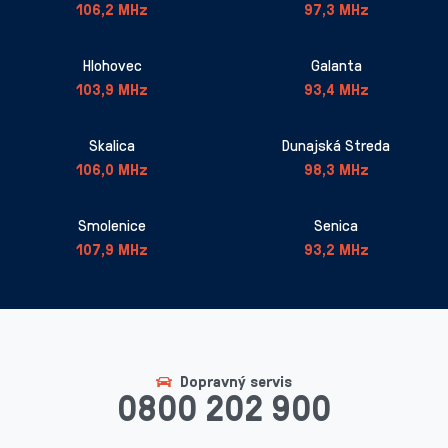
106,2 MHz
97,3 MHz
Hlohovec
Galanta
103,9 MHz
93,4 MHz
Skalica
Dunajská Streda
106,0 MHz
98,3 MHz
Smolenice
Senica
107,9 MHz
93,2 MHz
Dopravný servis
0800 202 900