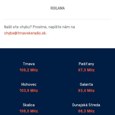
REKLAMA
Našli ste chybu? Prosíme, napíšte nám na
chyba@trnavskeradio.sk
.
Trnava
Piešťany
106,2 MHz
97,3 MHz
Hlohovec
Galanta
103,9 MHz
93,4 MHz
Skalica
Dunajská Streda
106,0 MHz
98,3 MHz