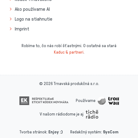
Ako používame AI
Logo na stiahnutie
Imprint
Robíme to, čo nás robí šťastnými. O ostatné sa stará
Kaduc & partneri
.
© 2026 Trnavská produkčná s.r.o.
Používame
V našom rádiodome je aj
Tvorba stránok
:
Enjoy :)
Redakčný systém
:
SysCom