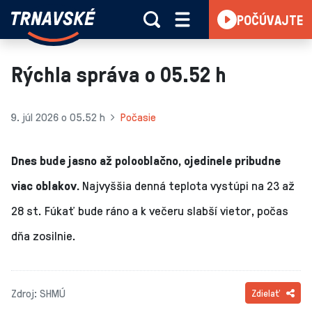
Trnavské
POČÚVAJTE
Skočiť na obsah
rádio
-
Vieme,
Rýchla správa o 05.52 h
čo
sa
deje
9. júl 2026 o 05.52 h
Počasie
v
kraji
Dnes bude jasno až polooblačno, ojedinele pribudne
viac oblakov.
Najvyššia denná teplota vystúpi na 23 až
28 st. Fúkať bude ráno a k večeru slabší vietor, počas
dňa zosilnie.
Zdroj: SHMÚ
Zdielať