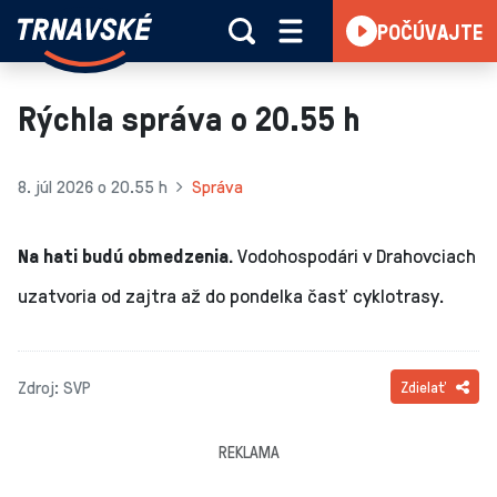
Trnavské
POČÚVAJTE
Skočiť na obsah
rádio
-
Vieme,
Rýchla správa o 20.55 h
čo
sa
deje
8. júl 2026 o 20.55 h
Správa
v
kraji
Na hati budú obmedzenia.
Vodohospodári v Drahovciach
uzatvoria od zajtra až do pondelka časť cyklotrasy.
Zdroj: SVP
Zdielať
REKLAMA