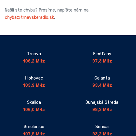
Našli ste chybu? Prosíme, napíšte nám na
chyba@trnavskeradio.sk
.
Trnava
Piešťany
106,2 MHz
97,3 MHz
Hlohovec
Galanta
103,9 MHz
93,4 MHz
Skalica
Dunajská Streda
106,0 MHz
98,3 MHz
Smolenice
Senica
107,9 MHz
93,2 MHz