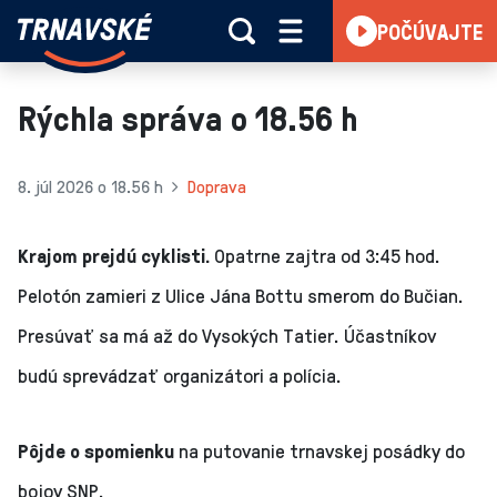
Trnavské
POČÚVAJTE
Skočiť na obsah
rádio
-
Vieme,
Rýchla správa o 18.56 h
čo
sa
deje
8. júl 2026 o 18.56 h
Doprava
v
kraji
Krajom prejdú cyklisti.
Opatrne zajtra od 3:45 hod.
Pelotón zamieri z Ulice Jána Bottu smerom do Bučian.
Presúvať sa má až do Vysokých Tatier. Účastníkov
budú sprevádzať organizátori a polícia.
Pôjde o spomienku
na putovanie trnavskej posádky do
bojov SNP.