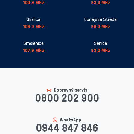
103,9 MHz
93,4 MHz
Skalica
Dunajská Streda
106,0 MHz
98,3 MHz
Smolenice
Senica
107,9 MHz
93,2 MHz
Dopravný servis
0800 202 900
WhatsApp
0944 847 846