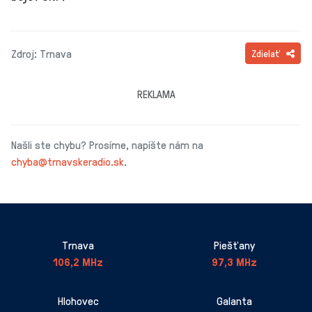
Zdroj: Trnava
Zdielať
REKLAMA
Našli ste chybu? Prosíme, napíšte nám na
chyba@trnavskeradio.sk
.
Trnava
Piešťany
106,2 MHz
97,3 MHz
Hlohovec
Galanta