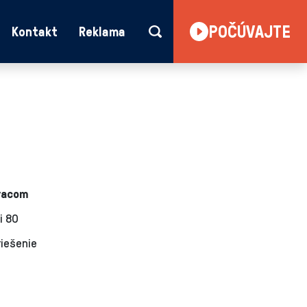
POČÚVAJTE
Kontakt
Reklama
ovacom
i 80
riešenie