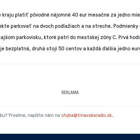
 kraju platiť pôvodné nájomné 40 eur mesačne za jedno mie
ekte parkovať na dvoch podlažiach a na streche. Podmienky 
ajšom parkovisku, ktoré patrí do mestskej zóny C. Prvá hod
je bezplatná, druhá stojí 50 centov a každá ďalšia jedno eur
REKLAMA
ybu? Prosíme, napíšte nám na
chyba@trnavskeradio.sk
.