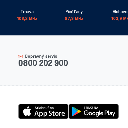
Trnava
Piešťany
Hlohove
106,2 MHz
97,3 MHz
103,9 M
Dopravný servis
0800 202 900