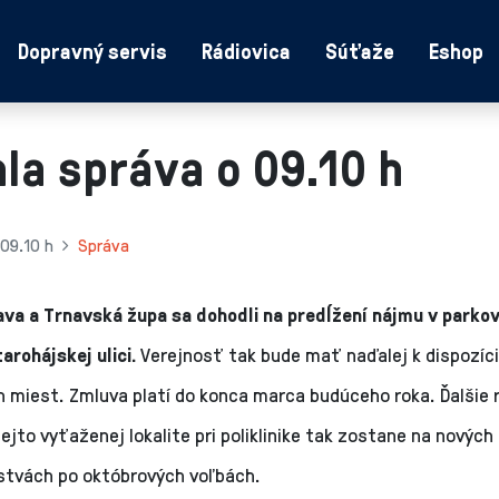
Dopravný servis
Rádiovica
Súťaže
Eshop
la správa o 09.10 h
 09.10 h
Správa
va a Trnavská župa sa dohodli na predĺžení nájmu v park
arohájskej ulici.
Verejnosť tak bude mať naďalej k dispozíci
 miest. Zmluva platí do konca marca budúceho roka. Ďalšie 
tejto vyťaženej lokalite pri poliklinike tak zostane na nových
stvách po októbrových voľbách.