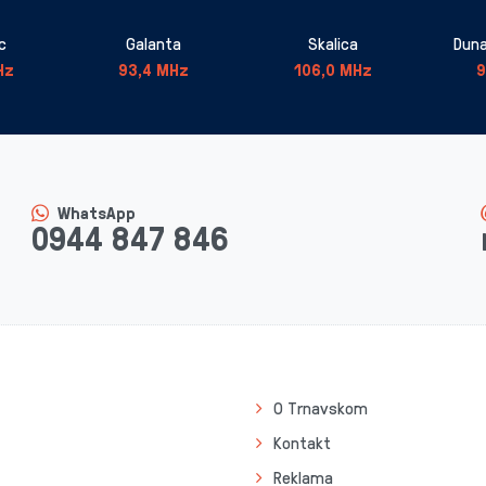
c
Galanta
Skalica
Duna
Hz
93,4 MHz
106,0 MHz
9
WhatsApp
0944 847 846
O Trnavskom
Kontakt
Reklama