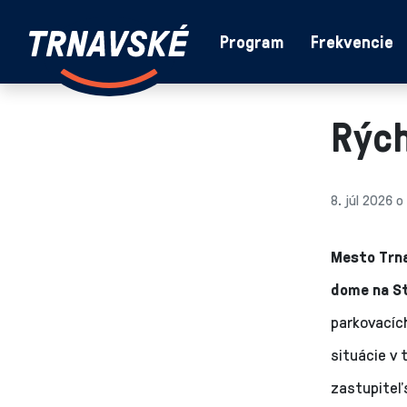
Trnavské
Program
Frekvencie
Skočiť na obsah
rádio
-
Vieme,
Rých
čo
sa
deje
v
8. júl 2026 o
kraji
Mesto Trna
dome na St
parkovacích
situácie v 
zastupiteľ