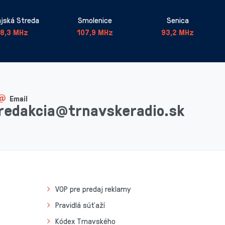
jská Streda
Smolenice
Senica
8,3 MHz
107,9 MHz
93,2 MHz
Email
redakcia@trnavskeradio.sk
VOP pre predaj reklamy
Pravidlá súťaží
Kódex Trnavského