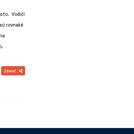
sto. Vodiči
sú rovnaké
ina
o.
Zdielať