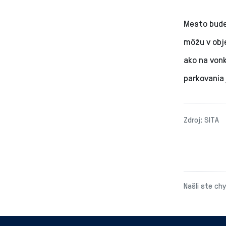
Mesto bude
môžu v obj
ako na vonk
parkovania 
Zdroj: SITA
Našli ste ch