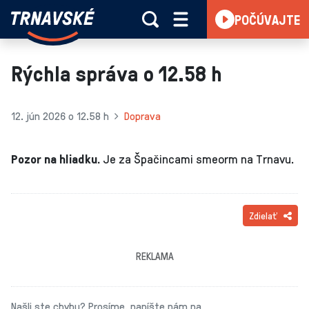
Trnavské
POČÚVAJTE
Skočiť na obsah
rádio
-
Vieme,
Rýchla správa o 12.58 h
čo
sa
deje
12. jún 2026 o 12.58 h
Doprava
v
kraji
Pozor na hliadku.
Je za Špačincami smeorm na Trnavu.
Zdielať
REKLAMA
Našli ste chybu? Prosíme, napíšte nám na