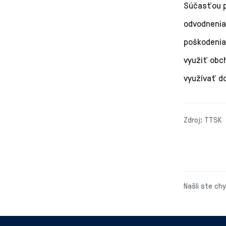
Súčasťou p
odvodnenia 
poškodenia
využiť obch
využívať d
Zdroj: TTSK
Našli ste ch