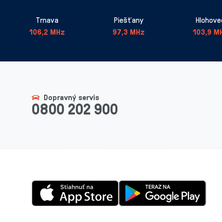
Trnava
Piešťany
Hlohove
106,2 MHz
97,3 MHz
103,9 M
Dopravný servis
0800 202 900