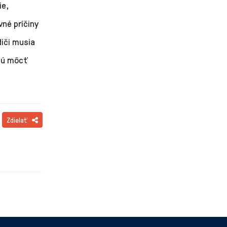
ie,
né príčiny
iči musia
udú môcť
Zdielať