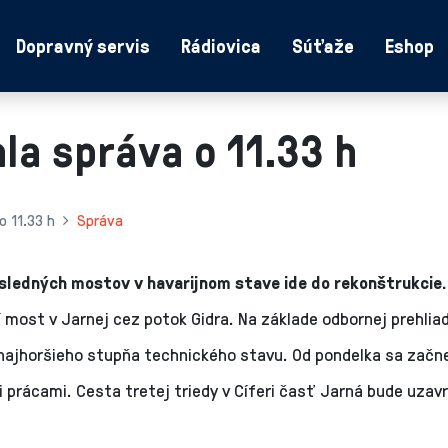
Dopravný servis
Rádiovica
Súťaže
Eshop
la správa o 11.33 h
o 11.33 h
Správa
sledných mostov v havarijnom stave ide do rekonštrukcie
 most v Jarnej cez potok Gidra. Na základe odbornej prehlia
o najhoršieho stupňa technického stavu. Od pondelka sa začn
prácami. Cesta tretej triedy v Cíferi časť Jarná bude uzav