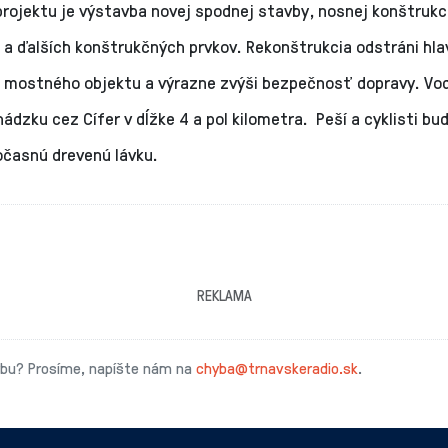
rojektu je výstavba novej spodnej stavby, nosnej konštrukc
a ďalších konštrukčných prvkov. Rekonštrukcia odstráni hlav
 mostného objektu a výrazne zvýši bezpečnosť dopravy. Vod
ádzku cez Cífer v dĺžke 4 a pol kilometra. Peší a cyklisti b
očasnú drevenú lávku.
REKLAMA
ybu? Prosíme, napíšte nám na
chyba@trnavskeradio.sk
.