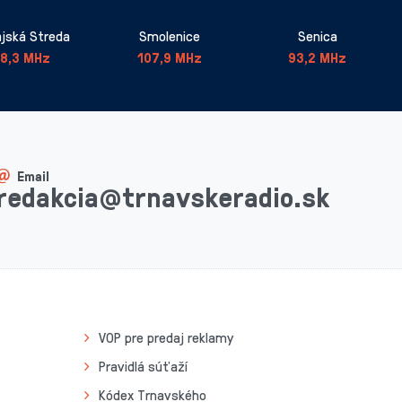
jská Streda
Smolenice
Senica
8,3 MHz
107,9 MHz
93,2 MHz
Email
redakcia@trnavskeradio.sk
VOP pre predaj reklamy
Pravidlá súťaží
Kódex Trnavského