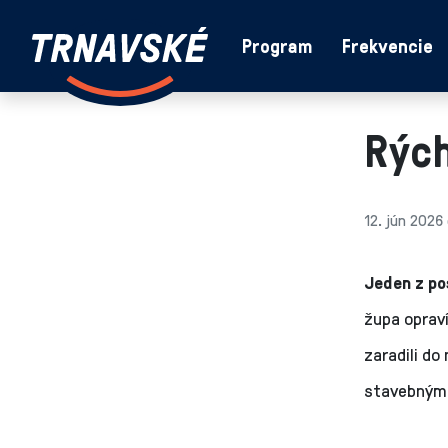
Trnavské
Program
Frekvencie
Skočiť na obsah
rádio
-
Vieme,
Rých
čo
sa
deje
v
12. jún 2026 
kraji
Jeden z po
župa opraví
zaradili d
stavebnými 