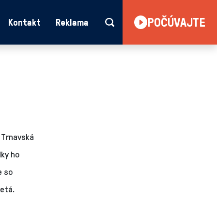
POČÚVAJTE
Kontakt
Reklama
.
Trnavská
dky ho
e so
retá.