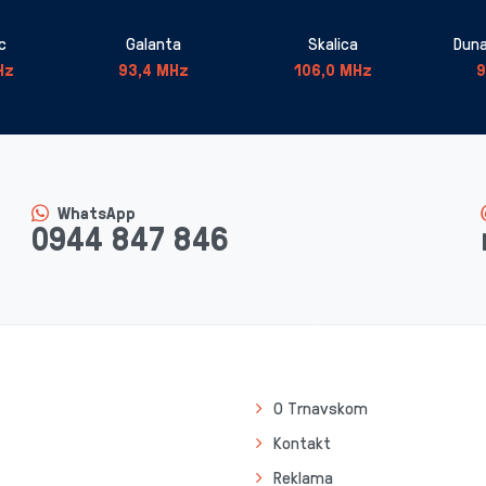
c
Galanta
Skalica
Duna
Hz
93,4 MHz
106,0 MHz
9
WhatsApp
0944 847 846
O Trnavskom
Kontakt
Reklama