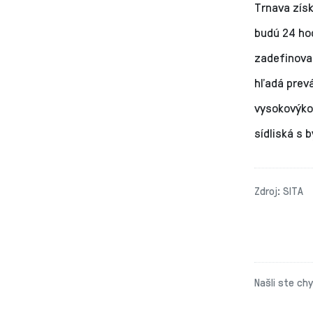
Trnava získ
budú 24 ho
zadefinova
hľadá prev
vysokovýko
sídliská s
Zdroj: SITA
Našli ste ch