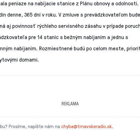
ala peniaze na nabíjacie stanice z Plánu obnovy a odolnosti. 
dín denne, 365 dní v roku. V zmluve s prevádzkovateľom bud
ná aj povinnosť rýchleho servisného zásahu v prípade poruc
ádzkovateľa pre 14 staníc s bežným nabíjaním a jednu s
nným nabíjaním. Rozmiestnené budú po celom meste, priorit
 bytovými domami.
REKLAMA
ybu? Prosíme, napíšte nám na
chyba@trnavskeradio.sk
.