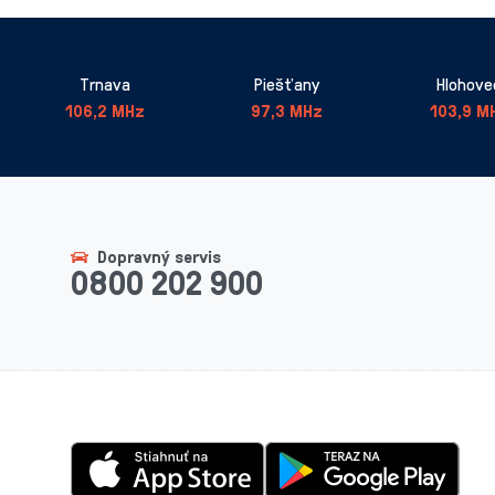
Trnava
Piešťany
Hlohove
106,2 MHz
97,3 MHz
103,9 M
Dopravný servis
0800 202 900