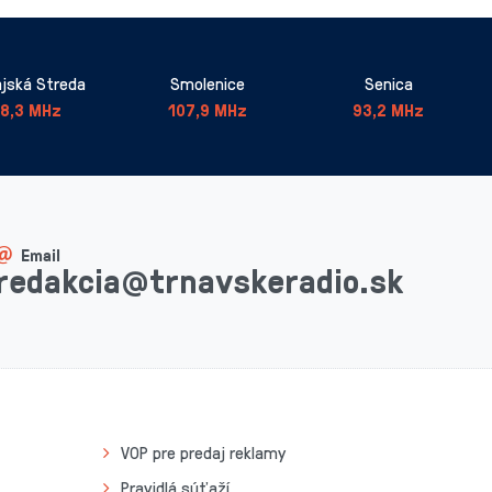
jská Streda
Smolenice
Senica
8,3 MHz
107,9 MHz
93,2 MHz
Email
redakcia@trnavskeradio.sk
VOP pre predaj reklamy
Pravidlá súťaží