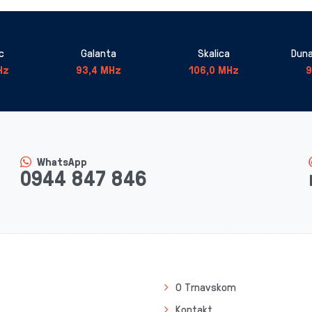
c
Galanta
Skalica
Duna
Hz
93,4 MHz
106,0 MHz
9
WhatsApp
0944 847 846
O Trnavskom
Kontakt