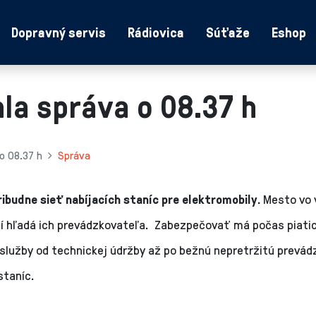
Dopravný servis
Rádiovica
Súťaže
Eshop
la správa o 08.37 h
 o 08.37 h
Správa
ribudne sieť nabíjacích staníc pre elektromobily.
Mesto vo 
í hľadá ich prevádzkovateľa. Zabezpečovať má počas piatic
služby od technickej údržby až po bežnú nepretržitú prevád
staníc.