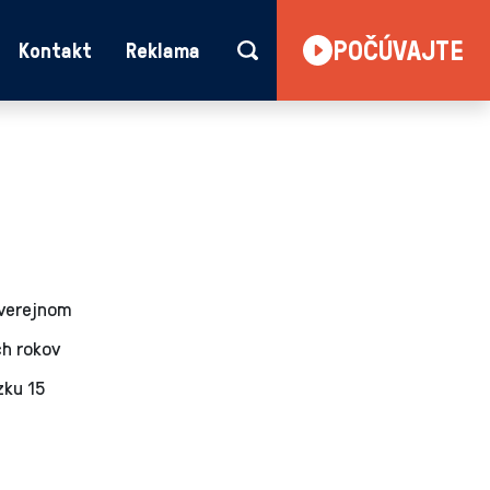
POČÚVAJTE
Kontakt
Reklama
verejnom
h rokov
zku 15