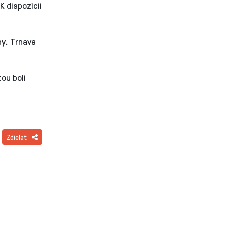
K dispozícii
e
hy. Trnava
ou boli
Zdielať