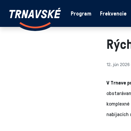
Trnavské
Program
Frekvencie
Skočiť na obsah
rádio
-
Vieme,
Rých
čo
sa
deje
v
12. jún 2026
kraji
V Trnave p
obstarávan
komplexné 
nabíjacích 