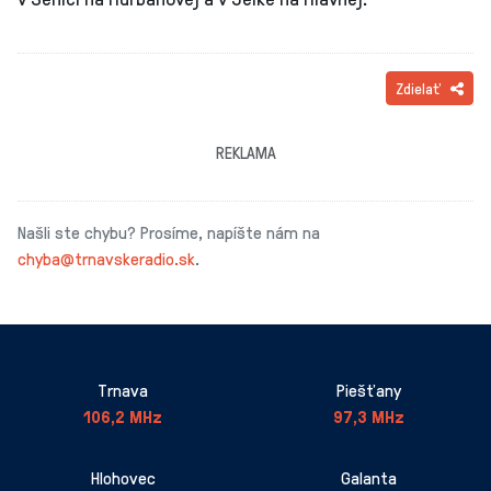
Zdielať
REKLAMA
Našli ste chybu? Prosíme, napíšte nám na
chyba@trnavskeradio.sk
.
Trnava
Piešťany
106,2 MHz
97,3 MHz
Hlohovec
Galanta