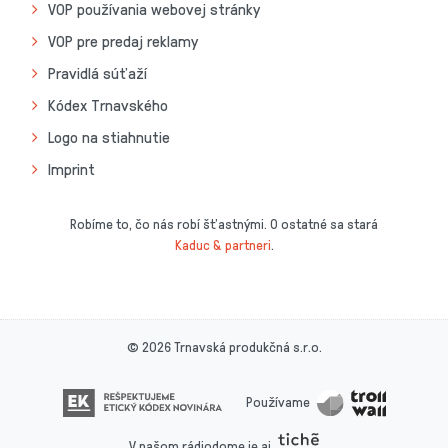
VOP používania webovej stránky
VOP pre predaj reklamy
Pravidlá súťaží
Kódex Trnavského
Logo na stiahnutie
Imprint
Robíme to, čo nás robí šťastnými. O ostatné sa stará
Kaduc & partneri
.
© 2026 Trnavská produkčná s.r.o.
Používame
V našom rádiodome je aj