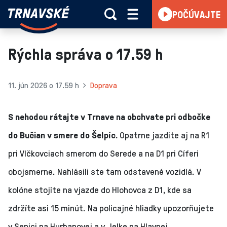
Trnavské
POČÚVAJTE
Skočiť na obsah
rádio
-
Vieme,
Rýchla správa o 17.59 h
čo
sa
deje
11. jún 2026 o 17.59 h
Doprava
v
kraji
S nehodou rátajte v Trnave na obchvate pri odbočke
do Bučian v smere do Šelpíc.
Opatrne jazdite aj na R1
pri Vlčkovciach smerom do Serede a na D1 pri Cíferi
obojsmerne. Nahlásili ste tam odstavené vozidlá. V
kolóne stojíte na vjazde do Hlohovca z D1, kde sa
zdržíte asi 15 minút. Na policajné hliadky upozorňujete
v Senici na Hurbanovej a v Jelke na Hlavnej.