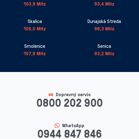
103,9 MHz
93,4 MHz
Skalica
Dunajská Streda
106,0 MHz
98,3 MHz
Smolenice
Senica
107,9 MHz
93,2 MHz
Dopravný servis
0800 202 900
WhatsApp
0944 847 846