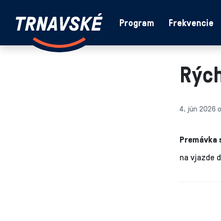
Trnavské
Program
Frekvencie
Skočiť na obsah
rádio
-
Vieme,
Rých
čo
sa
deje
v
4. jún 2026 
kraji
Premávka s
na vjazde d