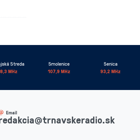
jská Streda
Smolenice
Senica
8,3 MHz
107,9 MHz
93,2 MHz
Email
redakcia@trnavskeradio.sk