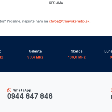
REKLAMA
ybu? Prosíme, napíšte nám na
chyba@trnavskeradio.sk
.
c
Galanta
Skalica
Duna
Hz
93,4 MHz
106,0 MHz
9
WhatsApp
0944 847 846