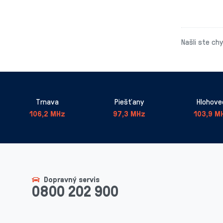
Našli ste ch
Trnava
Piešťany
Hlohove
106,2 MHz
97,3 MHz
103,9 M
Dopravný servis
0800 202 900