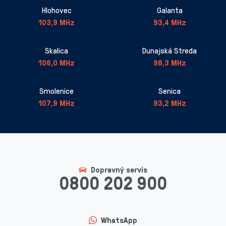
Hlohovec
Galanta
103,9 MHz
93,4 MHz
Skalica
Dunajská Streda
106,0 MHz
98,3 MHz
Smolenice
Senica
107,9 MHz
93,2 MHz
Dopravný servis
0800 202 900
WhatsApp