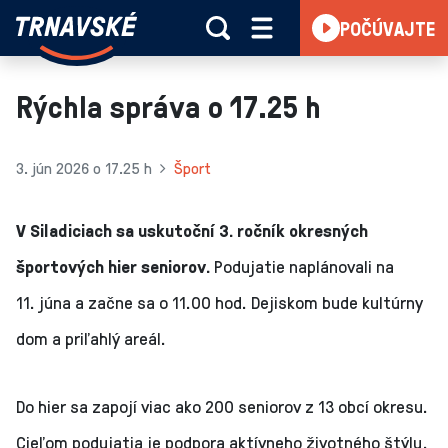
Trnavské
POČÚVAJTE
Skočiť na obsah
rádio
-
Vieme,
Rýchla správa o 17.25 h
čo
sa
deje
3. jún 2026 o 17.25 h
Šport
v
kraji
V Siladiciach sa uskutoční 3. ročník okresných
športových hier seniorov.
Podujatie naplánovali na
11. júna a začne sa o 11.00 hod. Dejiskom bude kultúrny
dom a priľahlý areál.
Do hier sa zapojí viac ako 200 seniorov z 13 obcí okresu.
Cieľom podujatia je podpora aktívneho životného štýlu,