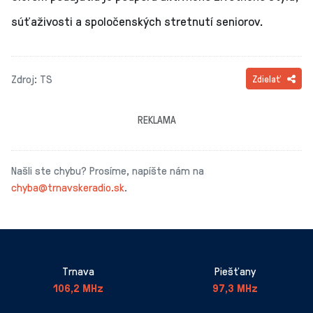
súťaživosti a spoločenských stretnutí seniorov.
Zdroj: TS
Zdielať
REKLAMA
Našli ste chybu? Prosíme, napíšte nám na
chyba@trnavskeradio.sk
.
Trnava
Piešťany
106,2 MHz
97,3 MHz