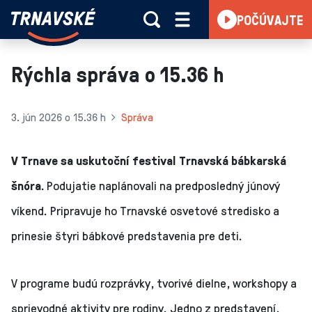
Trnavské
POČÚVAJTE
Skočiť na obsah
rádio
-
Vieme,
Rýchla správa o 15.36 h
čo
sa
deje
3. jún 2026 o 15.36 h
Správa
v
kraji
V Trnave sa uskutoční festival Trnavská bábkarská
šnóra.
Podujatie naplánovali na predposledný júnový
víkend. Pripravuje ho Trnavské osvetové stredisko a
prinesie štyri bábkové predstavenia pre deti.
V programe budú rozprávky, tvorivé dielne, workshopy a
sprievodné aktivity pre rodiny. Jedno z predstavení,