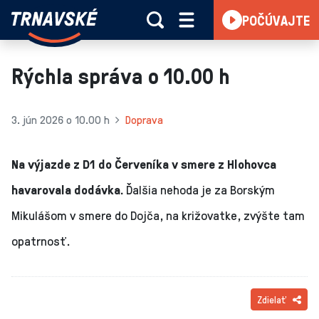
Trnavské
POČÚVAJTE
Skočiť na obsah
rádio
-
Vieme,
Rýchla správa o 10.00 h
čo
sa
deje
3. jún 2026 o 10.00 h
Doprava
v
kraji
Na výjazde z D1 do Červeníka v smere z Hlohovca
havarovala dodávka.
Ďalšia nehoda je za Borským
Mikulášom v smere do Dojča, na križovatke, zvýšte tam
opatrnosť.
Zdielať