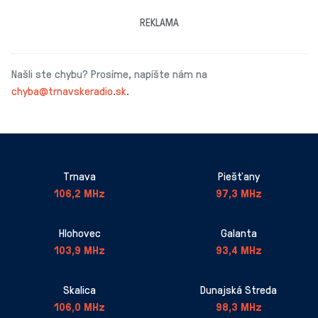
REKLAMA
Našli ste chybu? Prosíme, napíšte nám na
chyba@trnavskeradio.sk
.
Trnava
Piešťany
106,2 MHz
97,3 MHz
Hlohovec
Galanta
103,9 MHz
93,4 MHz
Skalica
Dunajská Streda
106,0 MHz
98,3 MHz