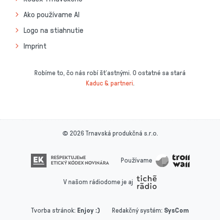
Ako používame AI
Logo na stiahnutie
Imprint
Robíme to, čo nás robí šťastnými. O ostatné sa stará
Kaduc & partneri
.
© 2026 Trnavská produkčná s.r.o.
Používame
V našom rádiodome je aj
Tvorba stránok
:
Enjoy :)
Redakčný systém
:
SysCom