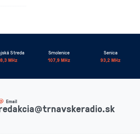
jská Streda
Smolenice
Senica
8,3 MHz
107,9 MHz
93,2 MHz
Email
redakcia@trnavskeradio.sk