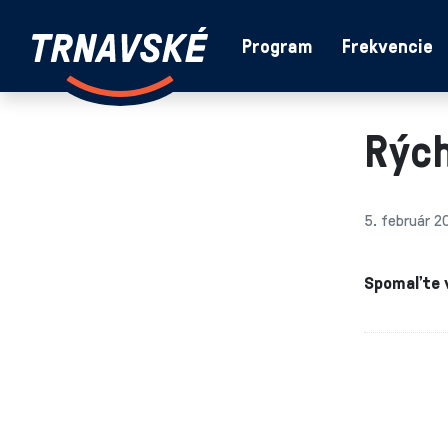
Trnavské
Program
Frekvencie
Skočiť na obsah
rádio
-
Vieme,
Rých
čo
sa
deje
v
5. február 2
kraji
Spomaľte v 