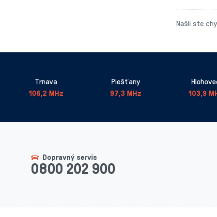
Našli ste ch
Trnava
Piešťany
Hlohove
106,2 MHz
97,3 MHz
103,9 M
Dopravný servis
0800 202 900