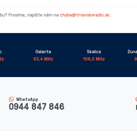
ybu? Prosíme, napíšte nám na
chyba@trnavskeradio.sk
.
c
Galanta
Skalica
Duna
Hz
93,4 MHz
106,0 MHz
9
WhatsApp
0944 847 846