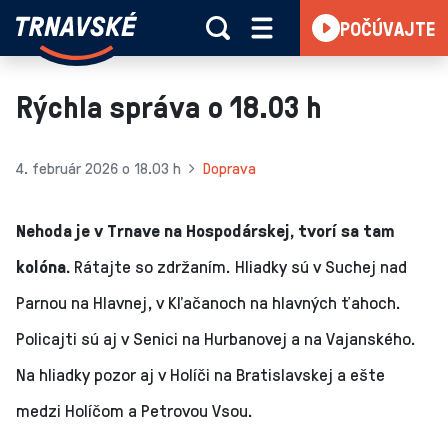
Trnavské
POČÚVAJTE
Skočiť na obsah
rádio
-
Vieme,
Rýchla správa o 18.03 h
čo
sa
deje
4. február 2026 o 18.03 h
Doprava
v
kraji
Nehoda je v Trnave na Hospodárskej, tvorí sa tam
kolóna.
Rátajte so zdržaním. Hliadky sú v Suchej nad
Parnou na Hlavnej, v Kľačanoch na hlavných ťahoch.
Policajti sú aj v Senici na Hurbanovej a na Vajanského.
Na hliadky pozor aj v Holíči na Bratislavskej a ešte
medzi Holíčom a Petrovou Vsou.