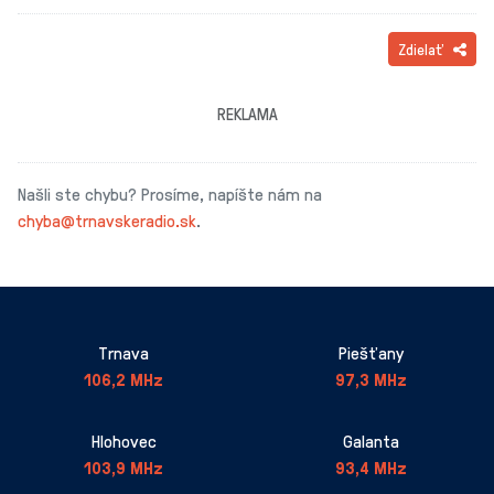
Zdielať
REKLAMA
Našli ste chybu? Prosíme, napíšte nám na
chyba@trnavskeradio.sk
.
Trnava
Piešťany
106,2 MHz
97,3 MHz
Hlohovec
Galanta
103,9 MHz
93,4 MHz