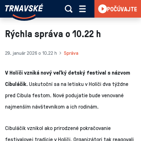
Trnavské
POČÚVAJTE
Skočiť na obsah
rádio
-
Vieme,
Rýchla správa o 10.22 h
čo
sa
deje
29. január 2026 o 10.22 h
Správa
v
kraji
V Holíči vzniká nový veľký detský festival s názvom
Cibuláčik.
Uskutoční sa na letisku v Holíči dva týždne
pred Cibula festom. Nové podujatie bude venované
najmenším návštevníkom a ich rodinám.
Cibuláčik vznikol ako prirodzené pokračovanie
festivalovej tradície v Holíči. Organizátori tak reagovali