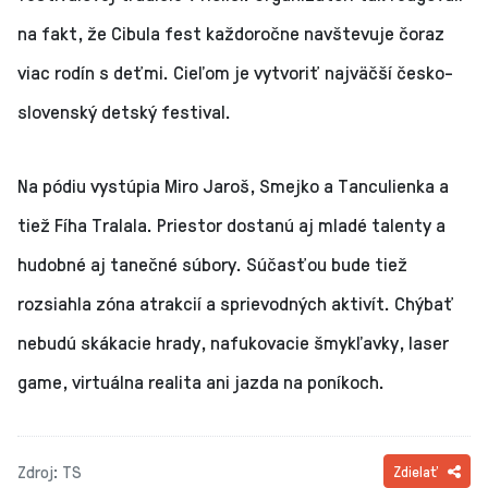
na fakt, že Cibula fest každoročne navštevuje čoraz
viac rodín s deťmi. Cieľom je vytvoriť najväčší česko-
slovenský detský festival.
Na pódiu vystúpia Miro Jaroš, Smejko a Tanculienka a
tiež Fíha Tralala. Priestor dostanú aj mladé talenty a
hudobné aj tanečné súbory. Súčasťou bude tiež
rozsiahla zóna atrakcií a sprievodných aktivít. Chýbať
nebudú skákacie hrady, nafukovacie šmykľavky, laser
game, virtuálna realita ani jazda na poníkoch.
Zdroj: TS
Zdielať