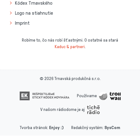
Kódex Trnavského
Logo na stiahnutie
Imprint
Robíme to, čo nás robí šťastnými. O ostatné sa stará
Kaduc & partneri
.
© 2026 Trnavská produkčná s.r.o.
Používame
V našom rádiodome je aj
Tvorba stránok
:
Enjoy :)
Redakčný systém
:
SysCom