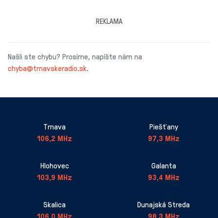
REKLAMA
Našli ste chybu? Prosíme, napíšte nám na
chyba@trnavskeradio.sk
.
Trnava
Piešťany
106,2 MHz
97,3 MHz
Hlohovec
Galanta
103,9 MHz
93,4 MHz
Skalica
Dunajská Streda
106,0 MHz
98,3 MHz