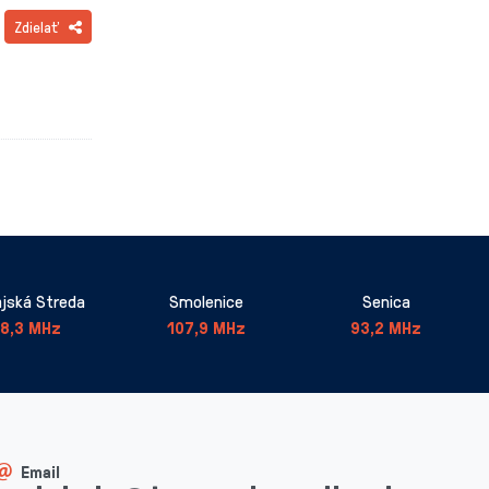
Zdielať
jská Streda
Smolenice
Senica
8,3 MHz
107,9 MHz
93,2 MHz
Email