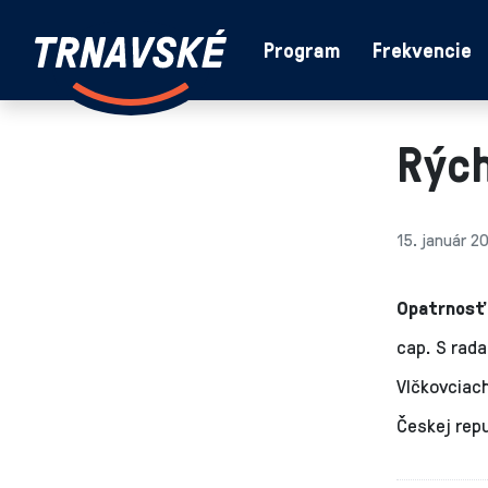
Trnavské
Program
Frekvencie
Skočiť na obsah
rádio
-
Vieme,
Rých
čo
sa
deje
v
15. január 2
kraji
Opatrnosť 
cap. S rada
Vlčkovciac
Českej repu