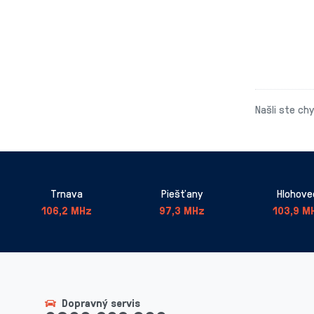
Našli ste ch
Trnava
Piešťany
Hlohove
106,2 MHz
97,3 MHz
103,9 M
Dopravný servis