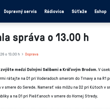
Dopravný servis
Rádiovica
Súťaže
Eshop
la správa o 13.00 h
026 o 13.00 h
Doprava
zvýšte medzi Dolnými Salibami a Kráľovým Brodom.
V úse
rmi rátajte na D1 pri Voderadoch smerom do Trnavy a na R1 p
h v smere do Serede. Namerať vás môžu na D2 pri Kútoch v 
bliky a na D1 pri Piešťanoch v smere do Hornej Stredy.