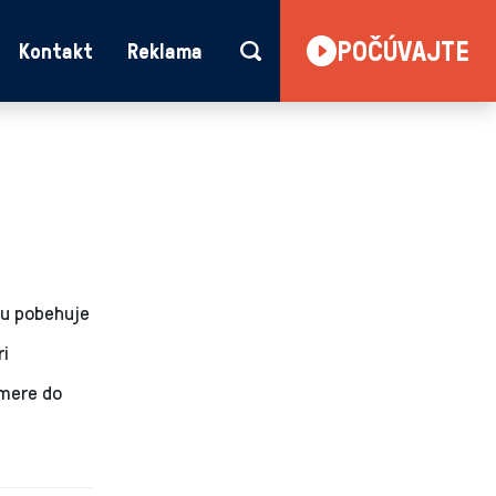
POČÚVAJTE
Kontakt
Reklama
ku pobehuje
ri
smere do