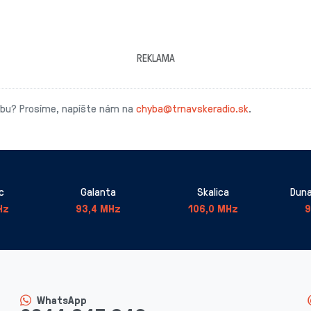
REKLAMA
ybu? Prosíme, napíšte nám na
chyba@trnavskeradio.sk
.
c
Galanta
Skalica
Duna
Hz
93,4 MHz
106,0 MHz
9
WhatsApp