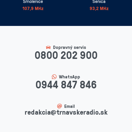
Smolenice
Senica
107,9 MHz
93,2 MHz
Dopravný servis
0800 202 900
WhatsApp
0944 847 846
Email
redakcia@trnavskeradio.sk