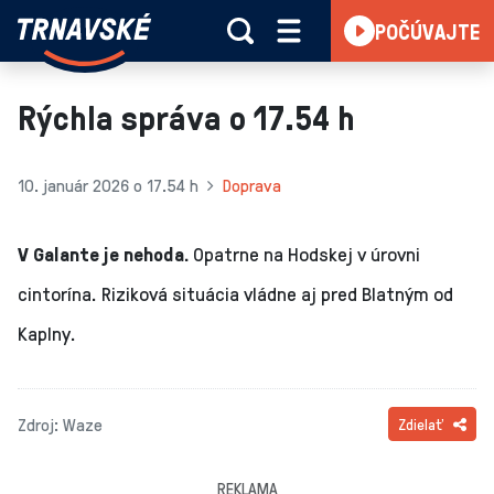
Trnavské
POČÚVAJTE
Skočiť na obsah
rádio
-
Vieme,
Rýchla správa o 17.54 h
čo
sa
deje
10. január 2026 o 17.54 h
Doprava
v
kraji
V Galante je nehoda.
Opatrne na Hodskej v úrovni
cintorína. Riziková situácia vládne aj pred Blatným od
Kaplny.
Zdroj: Waze
Zdielať
REKLAMA