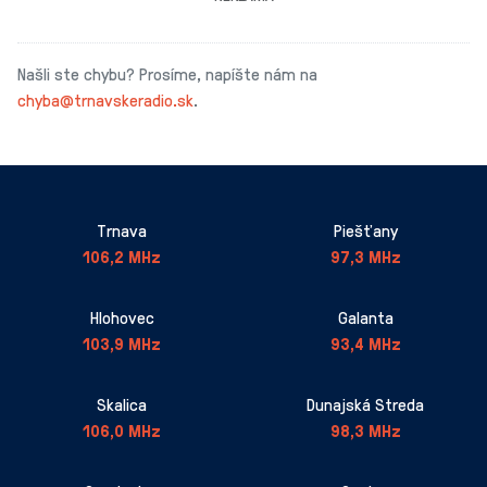
Našli ste chybu? Prosíme, napíšte nám na
chyba@trnavskeradio.sk
.
Trnava
Piešťany
106,2 MHz
97,3 MHz
Hlohovec
Galanta
103,9 MHz
93,4 MHz
Skalica
Dunajská Streda
106,0 MHz
98,3 MHz