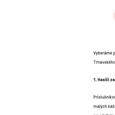
Vyberáme pä
Trnavského 
1. Hasiči z
Príslušníko
malých káča