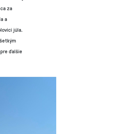
nca za
la a
ovici júla.
ovšetkým
 pre ďalšie