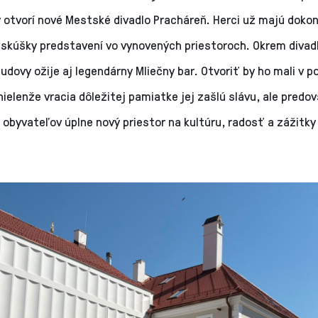
y otvorí nové Mestské divadlo Pracháreň. Herci už majú doko
 skúšky predstavení vo vynovených priestoroch. Okrem divad
dovy ožije aj legendárny Mliečny bar. Otvoriť by ho mali v pol
ielenže vracia dôležitej pamiatke jej zašlú slávu, ale pred
 obyvateľov úplne nový priestor na kultúru, radosť a zážitky