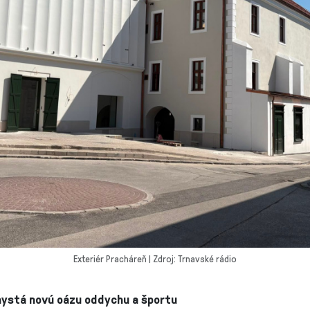
Exteriér Pracháreň | Zdroj: Trnavské rádio
hystá novú oázu oddychu a športu