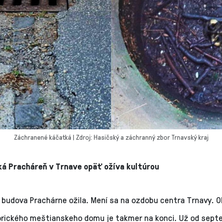
Záchranené káčatká | Zdroj: Hasičský a záchranný zbor Trnavský kraj
cká Pracháreň v Trnave opäť ožíva kultúrou
 budova Prachárne ožila. Mení sa na ozdobu centra Trnavy. 
orického meštianskeho domu je takmer na konci. Už od sept