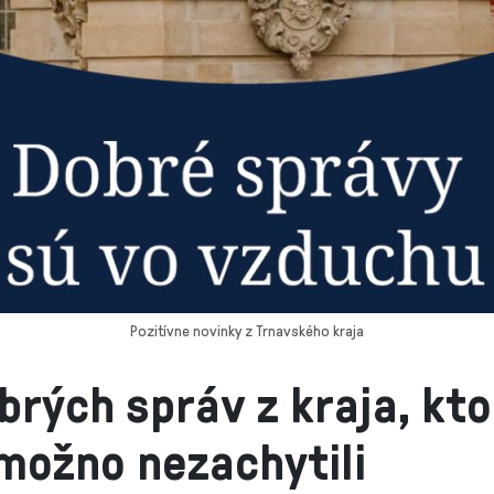
Pozitívne novinky z Trnavského kraja
brých správ z kraja, kt
možno nezachytili