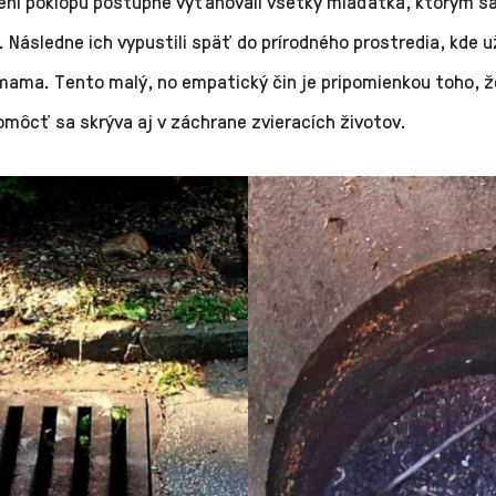
ení poklopu postupne vyťahovali všetky mláďatká, ktorým s
. Následne ich vypustili späť do prírodného prostredia, kde u
 mama. Tento malý, no empatický čin je pripomienkou toho, 
omôcť sa skrýva aj v záchrane zvieracích životov.