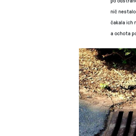
po odstrán
nič nestalo
čakala ich
a ochota p