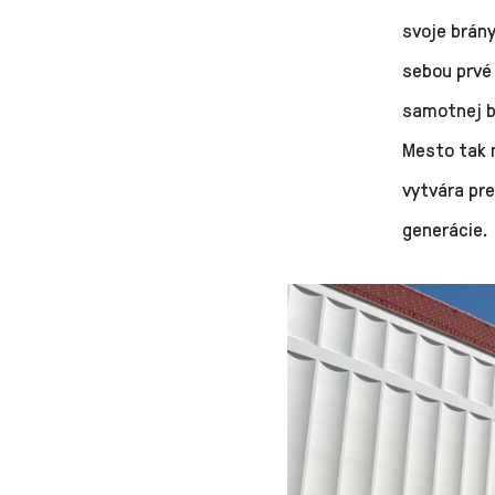
svoje brán
sebou prvé
samotnej bu
Mesto tak n
vytvára pre
generácie.