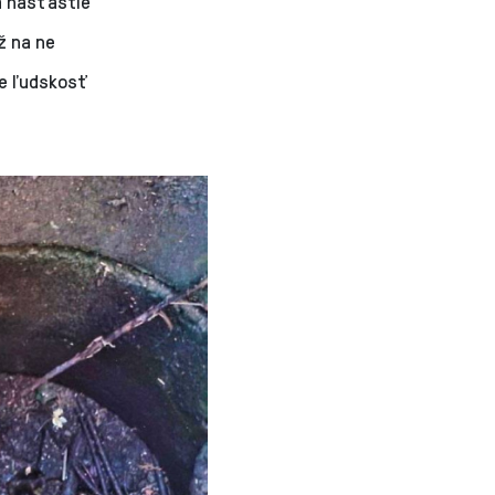
a našťastie
ž na ne
že ľudskosť