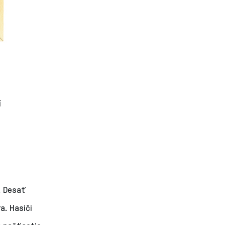
í
. Desať
a. Hasiči