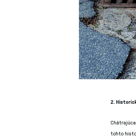
2. Histori
Chátrajúca
tohto hist