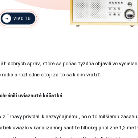
ť dobrých správ, ktoré sa počas týždňa objavili vo vysielan
rádia a rozhodne stojí za to sa k nim vrátiť.
achránili uviaznuté káčatká
v z Trnavy privolali k nezvyčajnému, no o to milšiemu zásahu
tiek uviazlo v kanalizačnej šachte hlbokej približne 1,2 metr