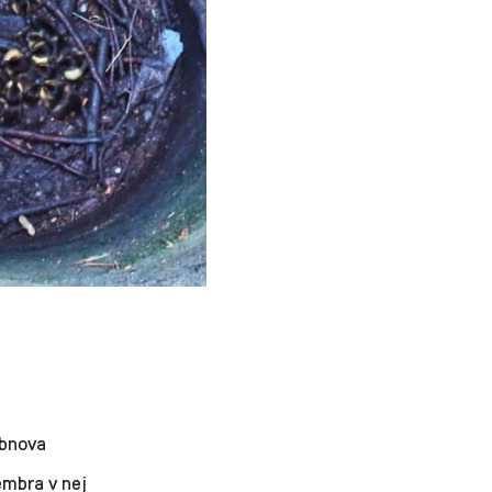
Obnova
embra v nej