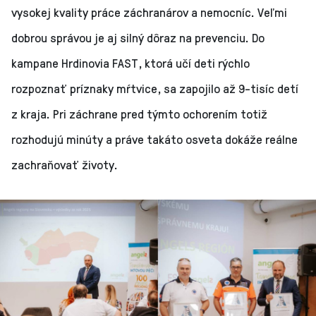
vysokej kvality práce záchranárov a nemocníc. Veľmi
dobrou správou je aj silný dôraz na prevenciu. Do
kampane Hrdinovia FAST, ktorá učí deti rýchlo
rozpoznať príznaky mŕtvice, sa zapojilo až 9-tisíc detí
z kraja. Pri záchrane pred týmto ochorením totiž
rozhodujú minúty a práve takáto osveta dokáže reálne
zachraňovať životy.