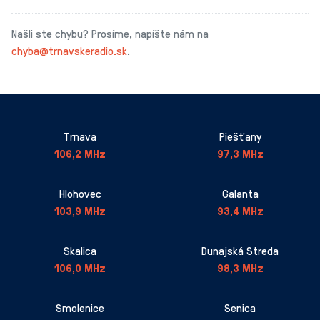
Našli ste chybu? Prosíme, napíšte nám na
chyba@trnavskeradio.sk
.
Trnava
Piešťany
106,2 MHz
97,3 MHz
Hlohovec
Galanta
103,9 MHz
93,4 MHz
Skalica
Dunajská Streda
106,0 MHz
98,3 MHz
Smolenice
Senica