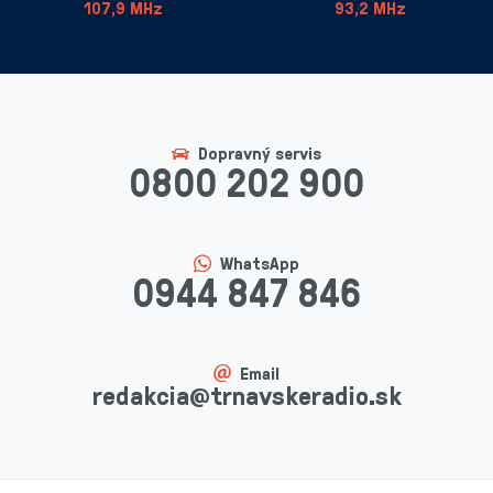
107,9 MHz
93,2 MHz
Dopravný servis
0800 202 900
WhatsApp
0944 847 846
Email
redakcia@trnavskeradio.sk