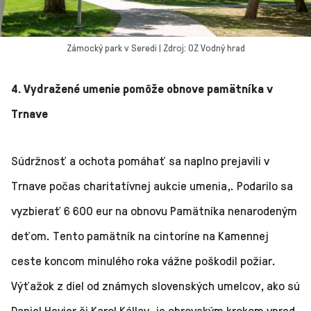
Zámocký park v Seredi | Zdroj: OZ Vodný hrad
4. Vydražené umenie pomôže obnove pamätníka v
Trnave
Súdržnosť a ochota pomáhať sa naplno prejavili v
Trnave počas charitatívnej aukcie umenia,. Podarilo sa
vyzbierať 6 600 eur na obnovu Pamätníka nenarodeným
deťom. Tento pamätník na cintoríne na Kamennej
ceste koncom minulého roka vážne poškodil požiar.
Výťažok z diel od známych slovenských umelcov, ako sú
Daniel Hevier či Karol Kállay, je obrovským krokom vpred