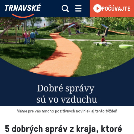
Trnavské
POČÚVAJTE
Skočiť na obsah
rádio
-
Vieme,
čo
sa
deje
v
kraji
Máme pre vás mnoho pozitívnych noviniek aj tento týždeň
5 dobrých správ z kraja, ktoré