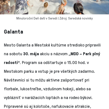
Minuloroční Deň detí v Seredi | Zdroj: Seredské novinky
Galanta
Mesto Galanta a Mestské kultúrne stredisko pripravili
na sobotu
30. mája
akciu s názvom
„MDD – Park plný
radosti“
. Program sa odštartuje o 15.00 hod. v
Mestskom parku a vstup je pre všetkých zadarmo.
Návštevníci si tu môžu aktívne zašportovať pri
florbale, lukostreľbe, vzdušnom hokeji, alebo sa
vyblázniť v narážacích loptách a na rodeo býkovi.
Pripravené sú aj kolotoče, nafukovacie atrakcie,