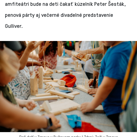
amfiteátri bude na deti čakať kúzelník Peter Šesták,
penová párty aj večerné divadelné predstavenie
Gulliver.
Deň detí v Trnave v Ružovom parku | Zdroj: Zaži v Trnave