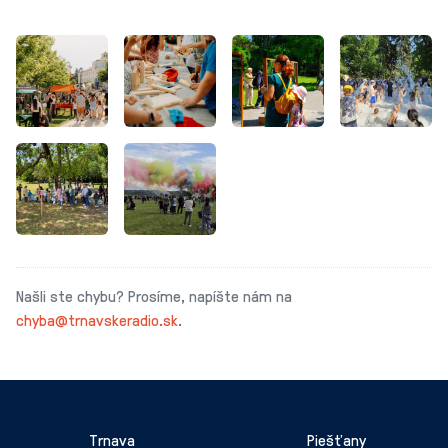
Našli ste chybu? Prosíme, napíšte nám na
chyba@trnavskeradio.sk
.
Trnava
Piešťany