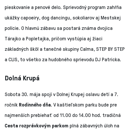
pieskovanie a penové delo. Sprievodný program zahŕňa
ukážky capoeiry, dog dancingu, sokoliarov aj Mestskej
polície. O hlavnú zábavu sa postará známa dvojica
Tárajko a Popletajka, pričom vystúpia aj žiaci
základných škôl a tanečné skupiny Calma, STEP BY STEP
a CLIS, to všetko za hudobného sprievodu DJ Patricka.
Dolná Krupá
Sobota 30. mája spojí v Dolnej Krupej oslavu detí a 7.
ročník
Rodinného dňa
. V kaštieľskom parku bude pre
najmenších prebiehať od 11.00 do 14.00 hod. tradičná
Cesta rozprávkovým parkom
plná zábavných úloh na