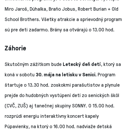
Miro Jaroš, Dúhalka, Braňo Jobus, Robert Burian + Old
School Brothers. Všetky atrakcie a sprievodný program
sú pre deti zadarmo. Brány sa otvárajú o 13.00 hod.
Záhorie
Skutočným zážitkom bude
Letecký deň detí
, ktorý sa
koná v sobotu
30. mája na letisku v Senici.
Program
štartuje o 13.30 hod. zoskokmi parašutistov a plynule
prejde do hudobných vystúpení detí zo senických škôl
(CVČ, ZUŠ) aj tanečnej skupiny SONNY. O 15.00 hod.
rozprúdi energiu interaktívny koncert kapely
Púpavienky, na ktorý o 16.00 hod. nadviaže detská