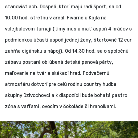
stanovištiach. Dospelí, ktorí majú radi šport, sa od
10.00 hod. stretnú v areáli Pivárne u Kajla na
volejbalovom turnaji (tímy musia mať aspoň 4 hráčov s
podmienkou účasti aspoň jednej ženy, štartovné 12 eur
zahŕňa cigánsku a nápoj). Od 14.30 hod. sa o spoločnú
zábavu postará obľúbená detská penová párty,
maľovanie na tvár a skákací hrad. Podvečernú
atmosféru dotvorí pre celú rodinu country hudba
skupiny Dzivochovci a k dispozícii bude bohatá gastro
zóna s vafľami, ovocím v čokoláde či hranolkami.