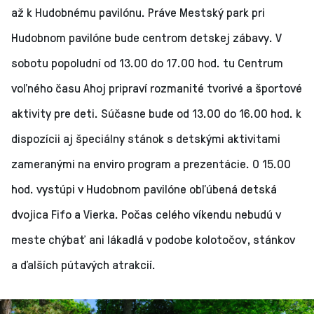
až k Hudobnému pavilónu. Práve Mestský park pri
Hudobnom pavilóne bude centrom detskej zábavy. V
sobotu popoludní od 13.00 do 17.00 hod. tu Centrum
voľného času Ahoj pripraví rozmanité tvorivé a športové
aktivity pre deti. Súčasne bude od 13.00 do 16.00 hod. k
dispozícii aj špeciálny stánok s detskými aktivitami
zameranými na enviro program a prezentácie. O 15.00
hod. vystúpi v Hudobnom pavilóne obľúbená detská
dvojica Fifo a Vierka. Počas celého víkendu nebudú v
meste chýbať ani lákadlá v podobe kolotočov, stánkov
a ďalších pútavých atrakcií.