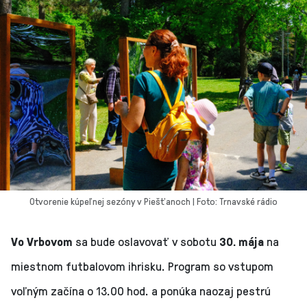
Otvorenie kúpeľnej sezóny v Piešťanoch | Foto: Trnavské rádio
Vo Vrbovom
sa bude oslavovať v sobotu
30. mája
na
miestnom futbalovom ihrisku. Program so vstupom
voľným začína o 13.00 hod. a ponúka naozaj pestrú