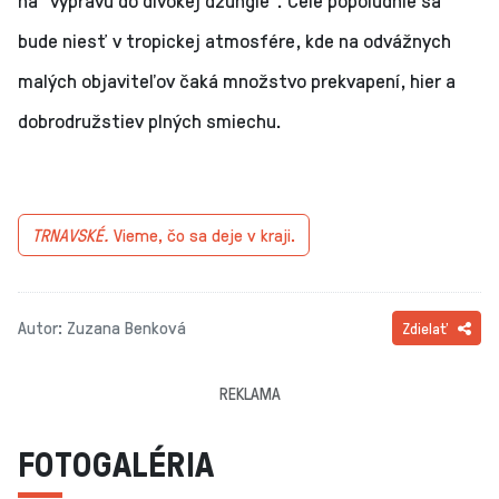
na "výpravu do divokej džungle". Celé popoludnie sa
bude niesť v tropickej atmosfére, kde na odvážnych
malých objaviteľov čaká množstvo prekvapení, hier a
dobrodružstiev plných smiechu.
TRNAVSKÉ.
Vieme, čo sa deje v kraji.
Autor: Zuzana Benková
Zdielať
REKLAMA
FOTOGALÉRIA