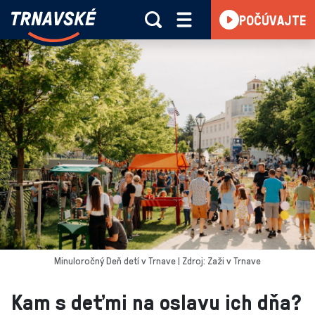
Trnavské
POČÚVAJTE
Skočiť na obsah
rádio
-
Vieme,
čo
sa
deje
v
kraji
Minuloročný Deň detí v Trnave | Zdroj: Zaži v Trnave
Kam s deťmi na oslavu ich dňa?