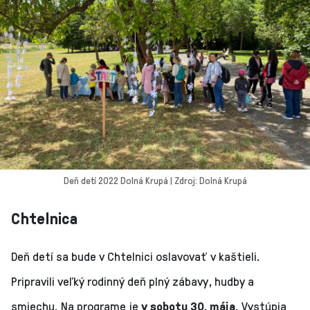
Deň detí 2022 Dolná Krupá | Zdroj: Dolná Krupá
Chtelnica
Deň detí sa bude v Chtelnici oslavovať v kaštieli.
Pripravili veľký rodinný deň plný zábavy, hudby a
smiechu. Na programe je
v sobotu 30. mája
. Vystúpia