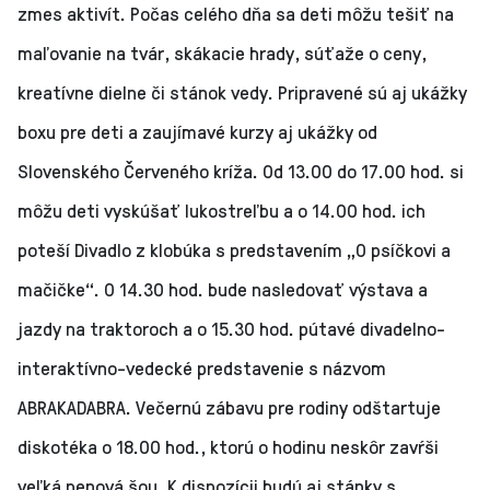
zmes aktivít. Počas celého dňa sa deti môžu tešiť na
maľovanie na tvár, skákacie hrady, súťaže o ceny,
kreatívne dielne či stánok vedy. Pripravené sú aj ukážky
boxu pre deti a zaujímavé kurzy aj ukážky od
Slovenského Červeného kríža. Od 13.00 do 17.00 hod. si
môžu deti vyskúšať lukostreľbu a o 14.00 hod. ich
poteší Divadlo z klobúka s predstavením „O psíčkovi a
mačičke“. O 14.30 hod. bude nasledovať výstava a
jazdy na traktoroch a o 15.30 hod. pútavé divadelno-
interaktívno-vedecké predstavenie s názvom
ABRAKADABRA. Večernú zábavu pre rodiny odštartuje
diskotéka o 18.00 hod., ktorú o hodinu neskôr zavŕši
veľká penová šou. K dispozícii budú aj stánky s