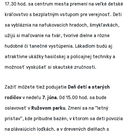
17.30 hod. sa centrum mesta premení na veľké detské
kráľovstvo s bezplatným vstupom pre verejnosť. Deti
sa vybláznia na nafukovacích hradoch, šmykľavkách,
užijú si maľovanie na tvár, tvorivé dielne a rôzne
hudobné či tanečné vystúpenia. Lákadlom budú aj
atraktívne ukážky hasičskej a policajnej techniky a
možnosť vyskúšať si skautské zručnosti.
Zažiť môžete tiež podujatie
Deň detí a starých
rodičov
v nedeľu
7. júna.
Od 15.00 hod. sa bude
oslavovať v
Ružovom parku
. Zmení sa na "letný
prístav", kde pribudne bazén, v ktorom sa deti povozia
na plávajúcich loďkách, a v drevených dielňach s