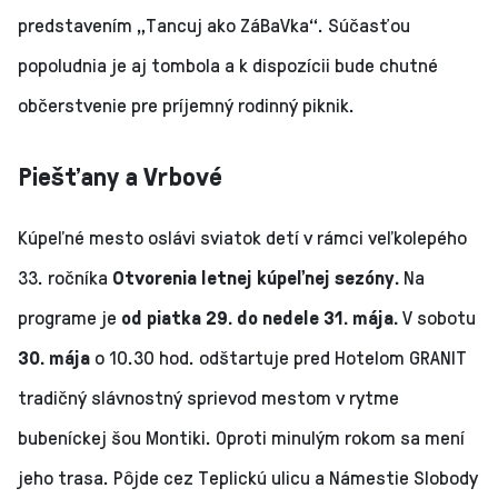
predstavením „Tancuj ako ZáBaVka“. Súčasťou
popoludnia je aj tombola a k dispozícii bude chutné
občerstvenie pre príjemný rodinný piknik.
Piešťany a Vrbové
Kúpeľné mesto oslávi sviatok detí v rámci veľkolepého
33. ročníka
Otvorenia letnej kúpeľnej sezóny.
Na
programe je
od piatka 29. do nedele 31. mája.
V sobotu
30. mája
o 10.30 hod. odštartuje pred Hotelom GRANIT
tradičný slávnostný sprievod mestom v rytme
bubeníckej šou Montiki. Oproti minulým rokom sa mení
jeho trasa. Pôjde cez Teplickú ulicu a Námestie Slobody