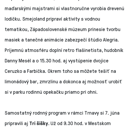
maďarskými majstrami si vlastnoručne vyrobia drevenú
lodičku. Smejoland pripraví aktivity s vodnou
tematikou, Západoslovenské múzeum prinesie tvorbu
masiek a tanečné animácie zabezpečí štúdio Alegria.
Príjemnú atmosféru doplní retro flašinetista, hudobník
Danny Mesél a o 15.30 hod. aj vystúpenie dvojice
Ceruzko a Farbička. Okrem toho sa môžete tešiť na
limonádový bar, zmrzlinu a dokonca aj možnosť urobiť
si v parku rodinnú opekačku priamo pri ohni.
Samostatný rodnný program v rámci Trnavy si 7. júna
pripravili aj
Tri šišky.
Už od 9.30 hod. v Mestskom