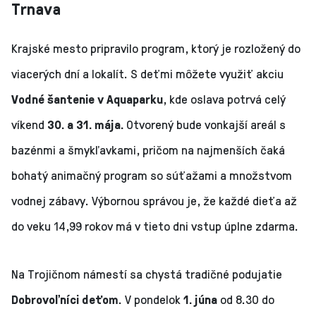
Trnava
Krajské mesto pripravilo program, ktorý je rozložený do
viacerých dní a lokalít. S deťmi môžete využiť akciu
Vodné šantenie v Aquaparku
, kde oslava potrvá celý
víkend
30. a 31. mája.
Otvorený bude vonkajší areál s
bazénmi a šmykľavkami, pričom na najmenších čaká
bohatý animačný program so súťažami a množstvom
vodnej zábavy. Výbornou správou je, že každé dieťa až
do veku 14,99 rokov má v tieto dni vstup úplne zdarma.
Na Trojičnom námestí sa chystá tradičné podujatie
Dobrovoľníci deťom
. V pondelok
1. júna
od 8.30 do