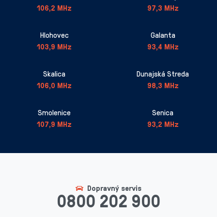
106,2 MHz
97,3 MHz
Hlohovec
Galanta
103,9 MHz
93,4 MHz
Skalica
Dunajská Streda
106,0 MHz
98,3 MHz
Smolenice
Senica
107,9 MHz
93,2 MHz
Dopravný servis
0800 202 900