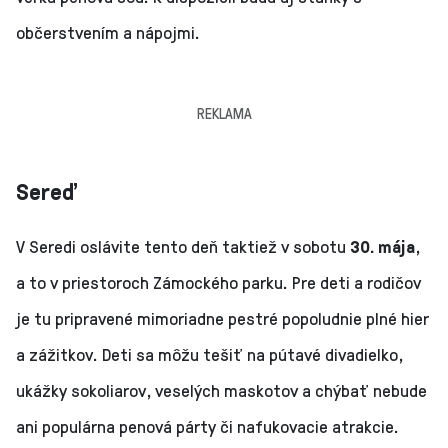
občerstvením a nápojmi.
REKLAMA
Sereď
V Seredi oslávite tento deň taktiež v sobotu
30. mája
,
a to v priestoroch Zámockého parku. Pre deti a rodičov
je tu pripravené mimoriadne pestré popoludnie plné hier
a zážitkov. Deti sa môžu tešiť na pútavé divadielko,
ukážky sokoliarov, veselých maskotov a chýbať nebude
ani populárna penová párty či nafukovacie atrakcie.