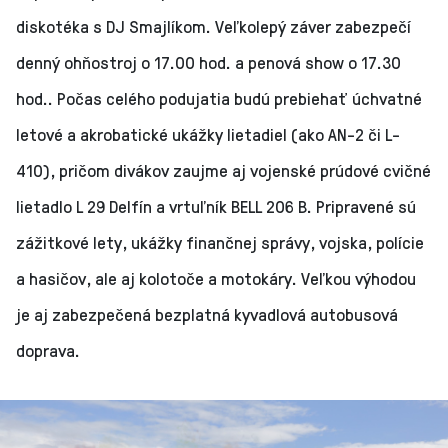
diskotéka s DJ Smajlíkom. Veľkolepý záver zabezpečí
denný ohňostroj o 17.00 hod. a penová show o 17.30
hod.. Počas celého podujatia budú prebiehať úchvatné
letové a akrobatické ukážky lietadiel (ako AN-2 či L-
410), pričom divákov zaujme aj vojenské prúdové cvičné
lietadlo L 29 Delfín a vrtuľník BELL 206 B. Pripravené sú
zážitkové lety, ukážky finančnej správy, vojska, polície
a hasičov, ale aj kolotoče a motokáry. Veľkou výhodou
je aj zabezpečená bezplatná kyvadlová autobusová
doprava.