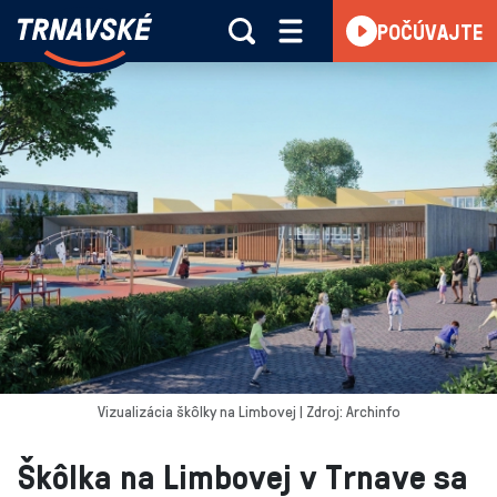
Trnavské
POČÚVAJTE
Skočiť na obsah
rádio
-
Vieme,
čo
sa
deje
v
kraji
Vizualizácia škôlky na Limbovej | Zdroj: Archinfo
Škôlka na Limbovej v Trnave sa