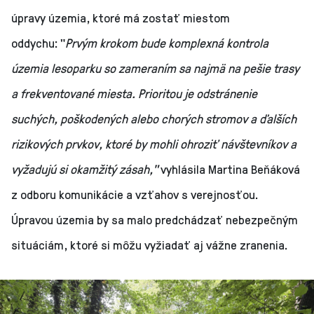
úpravy územia, ktoré má zostať miestom
oddychu: "
Prvým krokom bude komplexná kontrola
územia lesoparku so zameraním sa najmä na pešie trasy
a frekventované miesta. Prioritou je odstránenie
suchých, poškodených alebo chorých stromov a ďalších
rizikových prvkov, ktoré by mohli ohroziť návštevníkov a
vyžadujú si okamžitý zásah,"
vyhlásila Martina Beňáková
z odboru komunikácie a vzťahov s verejnosťou.
Úpravou územia by sa malo predchádzať nebezpečným
situáciám, ktoré si môžu vyžiadať aj vážne zranenia.