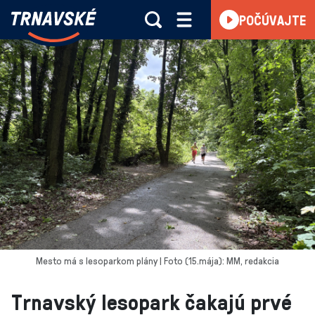
Trnavské
POČÚVAJTE
Skočiť na obsah
rádio
-
Vieme,
čo
sa
deje
v
kraji
Mesto má s lesoparkom plány | Foto (15.mája): MM, redakcia
Trnavský lesopark čakajú prvé