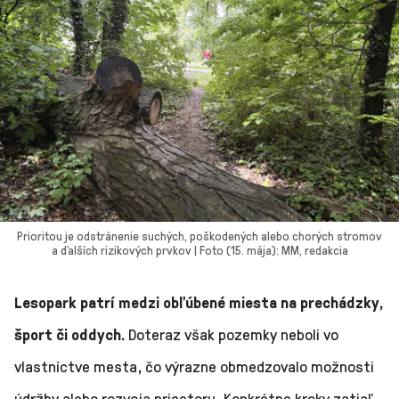
Prioritou je odstránenie suchých, poškodených alebo chorých stromov
a ďalších rizikových prvkov | Foto (15. mája): MM, redakcia
Lesopark patrí medzi obľúbené miesta na prechádzky,
šport či oddych.
Doteraz však pozemky neboli vo
vlastníctve mesta, čo výrazne obmedzovalo možnosti
údržby alebo rozvoja priestoru. Konkrétne kroky zatiaľ