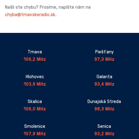
Našli ste chybu? Prosíme, napíšte nám na
chyba@trnavskeradio.sk
.
Trnava
Piešťany
106,2 MHz
97,3 MHz
Hlohovec
Galanta
103,9 MHz
93,4 MHz
Skalica
Dunajská Streda
106,0 MHz
98,3 MHz
Smolenice
Senica
107,9 MHz
93,2 MHz