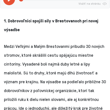
Vložiť na stránku
1. Dobrovoľníci spojili sily v Brestovanoch pri novej
výsadbe
Medzi Veľkými a Malým Brestovanmi pribudlo 30 nových
stromov, ktoré skrášlili cestu spájajúcu miestne
cintoríny. Vysadené boli najmä duby letné a lipy
malolisté. Sú to druhy, ktoré majú dlhú životnosť a
význam pre krajinu. Na výsadbe sa podieľalo približne 30
dobrovoľníkov z poľovníckej organizácie, ktorí tak
priložili ruku k dielu nielen slovami, ale aj konkrétnou
prácou. Ide o jednoduchý, ale dôležitý krok pre životné