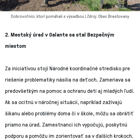
Dobrovoľníci, ktorí pomáhali s výsadbou | Zdroj: Obec Brestovany
2. Mestský úrad v Galante sa stal Bezpečným
miestom
Za iniciatívou stojí Národné koordinačné stredisko pre
riešenie problematiky násilia na deťoch. Zameriava sa
predovšetkým na pomoc a ochranu detí aj mladých ľudí.
Ak sa ocitnú v náročnej situácii, napríklad zažívajú
šikanu alebo problémy doma či v škole, môžu sa obrátiť
priamo na úrad. Zamestnanci ich vypočujú, poskytnú
podporu a pomôžu im zorientovať sa v ďalších krokoch.