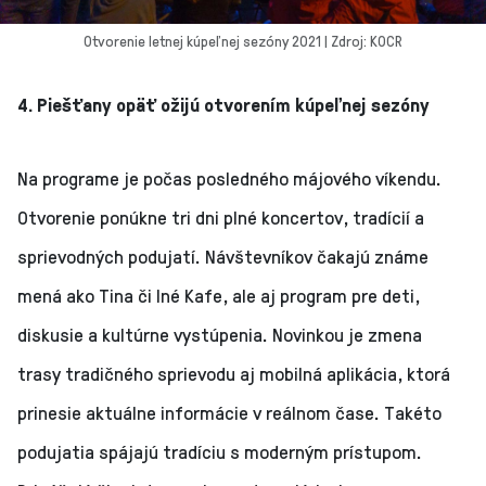
Otvorenie letnej kúpeľnej sezóny 2021 | Zdroj: KOCR
4. Piešťany opäť ožijú otvorením kúpeľnej sezóny
Na programe je počas posledného májového víkendu.
Otvorenie ponúkne tri dni plné koncertov, tradícií a
sprievodných podujatí. Návštevníkov čakajú známe
mená ako Tina či Iné Kafe, ale aj program pre deti,
diskusie a kultúrne vystúpenia. Novinkou je zmena
trasy tradičného sprievodu aj mobilná aplikácia, ktorá
prinesie aktuálne informácie v reálnom čase. Takéto
podujatia spájajú tradíciu s moderným prístupom.