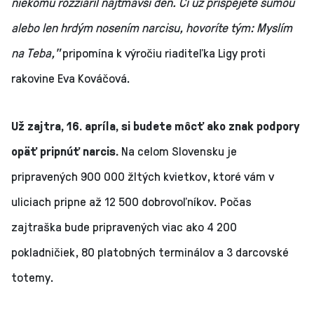
niekomu rozžiaril najtmavší deň. Či už prispejete sumou
alebo len hrdým nosením narcisu, hovoríte tým: Myslím
na Teba,"
pripomína k výročiu riaditeľka Ligy proti
rakovine Eva Kováčová.
Už zajtra, 16. apríla, si budete môcť ako znak podpory
opäť pripnúť narcis.
Na celom Slovensku je
pripravených 900 000 žltých kvietkov, ktoré vám v
uliciach pripne až 12 500 dobrovoľníkov. Počas
zajtraška bude pripravených viac ako 4 200
pokladničiek, 80 platobných terminálov a 3 darcovské
totemy.