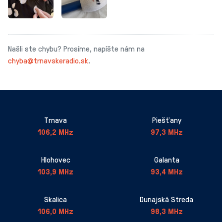
Našli ste chybu? Prosíme, napíšte nám na
chyba@trnavskeradio.sk
.
Trnava
Piešťany
106,2 MHz
97,3 MHz
Hlohovec
Galanta
103,9 MHz
93,4 MHz
Skalica
Dunajská Streda
106,0 MHz
98,3 MHz