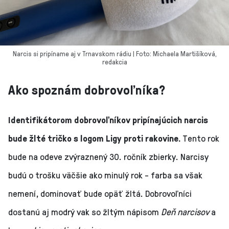
Narcis si pripíname aj v Trnavskom rádiu | Foto: Michaela Martišíková,
redakcia
Ako spoznám dobrovoľníka?
Identifikátorom dobrovoľníkov pripínajúcich narcis
bude žlté tričko s logom Ligy proti rakovine.
Tento rok
bude na odeve zvýraznený 30. ročník zbierky. Narcisy
budú o trošku väčšie ako minulý rok - farba sa však
nemení, dominovať bude opäť žltá. Dobrovoľníci
dostanú aj modrý vak so žltým nápisom
Deň narcisov
a