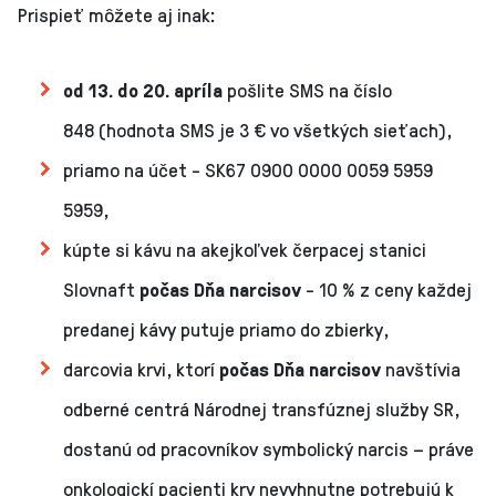
Prispieť môžete aj inak:
od 13. do 20. apríla
pošlite SMS na číslo
848 (hodnota SMS je 3 € vo všetkých sieťach),
priamo na účet - SK67 0900 0000 0059 5959
5959,
kúpte si kávu na akejkoľvek čerpacej stanici
Slovnaft
počas Dňa narcisov
- 10 % z ceny každej
predanej kávy putuje priamo do zbierky,
darcovia krvi, ktorí
počas Dňa narcisov
navštívia
odberné centrá Národnej transfúznej služby SR,
dostanú od pracovníkov symbolický narcis – práve
onkologickí pacienti krv nevyhnutne potrebujú k