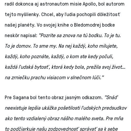
radil dokonca aj astronautom misie Apollo, bol autorom
tejto myšlienky. Chcel, aby ľudia pochopili dôležitosť
našej planéty. Vo svojej knihe o Bledomodrej bodke
neskôr napísal:
"Pozrite sa znova na tú bodku. To je tu.
To je domov. To sme my. Na nej každý, koho milujete,
každý, koho poznáte, každý, o kom ste kedy počuli,
každá ľudská bytosť, ktorá kedy bola, prežila svoj život…
na zrniečku prachu visiacom v slnečnom lúči."
Pre Sagana bol tento obraz jasným odkazom.
"Snáď
neexistuje lepšia ukážka pošetilosti ľudských predsudkov
ako tento vzdialený obraz nášho malého sveta. Pre mňa
to podčiarkuje našu zodpovednosť správať sa k sebe