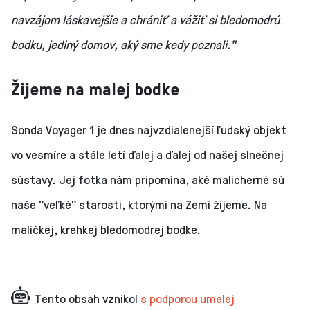
navzájom láskavejšie a chrániť a vážiť si bledomodrú
bodku, jediný domov, aký sme kedy poznali."
Žijeme na malej bodke
Sonda Voyager 1 je dnes najvzdialenejší ľudský objekt
vo vesmíre a stále letí ďalej a ďalej od našej slnečnej
sústavy. Jej fotka nám pripomína, aké malicherné sú
naše "veľké" starosti, ktorými na Zemi žijeme. Na
maličkej, krehkej bledomodrej bodke.
Tento obsah vznikol
s podporou umelej