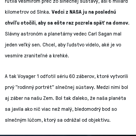
rútila vesmírom preč zo slnečnej sústavy, asi 6 miliárd
kilometrov od Slnka.
Vedci z NASA ju na poslednú
chvíľu otočili, aby sa ešte raz pozrela späť na domov.
Slávny astronóm a planetárny vedec Carl Sagan mal
jeden veľký sen. Chcel, aby ľudstvo videlo, aké je vo
vesmíre zraniteľné a krehké.
A tak Voyager 1 odfotil sériu 60 záberov, ktoré vytvorili
prvý "rodinný portrét" slnečnej sústavy. Medzi nimi bol
aj záber na našu Zem. Bol tak ďaleko, že naša planéta
sa javila ako nič viac než malý, bledomodrý bod so
slnečným lúčom, ktorý sa odrážal od objektívu.