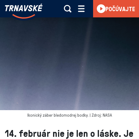
Trnavské
POČÚVAJTE
Skočiť na obsah
rádio
-
Vieme,
čo
sa
deje
v
kraji
Ikonický záber bledomodrej bodky. | Zdroj: NASA
14. február nie je len o láske. Je