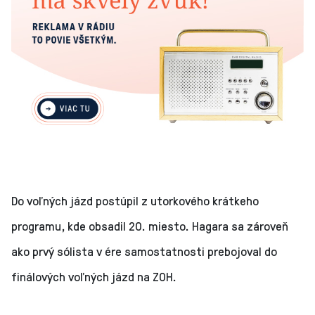
Do voľných jázd postúpil z utorkového krátkeho
programu, kde obsadil 20. miesto. Hagara sa zároveň
ako prvý sólista v ére samostatnosti prebojoval do
finálových voľných jázd na ZOH.