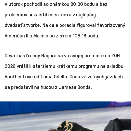
V utorok pochodil so známkou 80,30 bodu a bez
problémov si zaistil miestenku v najlepšej
dvadsaťštvorke. Na čele poradia figuroval favorizovaný
Američan Ilia Malinin so ziskom 108,16 bodu.
Devätnásťročný Hagara sa vo svojej premiére na ZOH
2026 vrátil k staršiemu krátkemu programu na skladbu
Another Love od Toma Odella. Dnes vo voľných jazdách
sa predstavil na hudbu z Jamesa Bonda.