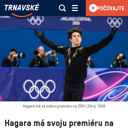
Trnavské
POČÚVAJTE
Skočiť na obsah
rádio
-
Vieme,
čo
sa
deje
v
kraji
Hagara má za sebou premiéru na ZOH | Zdroj: TASR
Hagara má svoju premiéru na