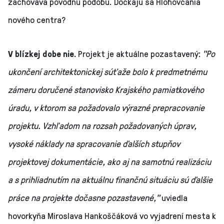
zachováva pôvodnú podobu. Dočkajú sa Hlohovčania
nového centra?
V blízkej dobe nie.
Projekt je aktuálne pozastavený:
"Po
ukončení architektonickej súťaže bolo k predmetnému
zámeru doručené stanovisko Krajského pamiatkového
úradu, v ktorom sa požadovalo výrazné prepracovanie
projektu. Vzhľadom na rozsah požadovaných úprav,
vysoké náklady na spracovanie ďalších stupňov
projektovej dokumentácie, ako aj na samotnú realizáciu
a s prihliadnutím na aktuálnu finančnú situáciu sú ďalšie
práce na projekte dočasne pozastavené,"
uviedla
hovorkyňa Miroslava Hankoščáková vo vyjadrení mesta k