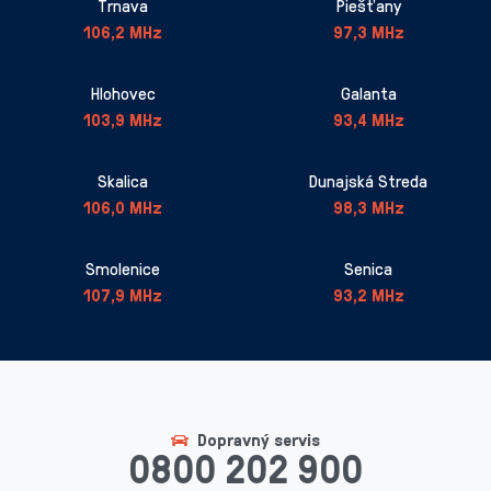
Trnava
Piešťany
106,2 MHz
97,3 MHz
Hlohovec
Galanta
103,9 MHz
93,4 MHz
Skalica
Dunajská Streda
106,0 MHz
98,3 MHz
Smolenice
Senica
107,9 MHz
93,2 MHz
Dopravný servis
0800 202 900