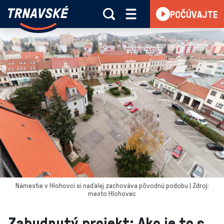
Trnavské
POČÚVAJTE
Skočiť na obsah
rádio
-
Vieme,
čo
sa
deje
v
kraji
Námestie v Hlohovci si naďalej zachováva pôvodnú podobu | Zdroj:
mesto Hlohovec
Zabudnutý projekt: Ako je to s