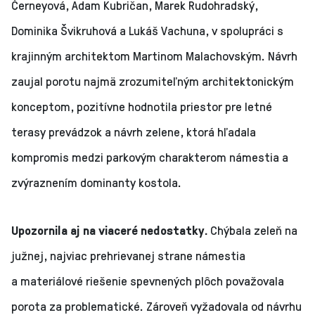
Černeyová, Adam Kubričan, Marek Rudohradský,
Dominika Švikruhová a Lukáš Vachuna, v spolupráci s
krajinným architektom Martinom Malachovským. Návrh
zaujal porotu najmä zrozumiteľným architektonickým
konceptom, pozitívne hodnotila priestor pre letné
terasy prevádzok a návrh zelene, ktorá hľadala
kompromis medzi parkovým charakterom námestia a
zvýraznením dominanty kostola.
Upozornila aj na viaceré nedostatky.
Chýbala zeleň na
južnej, najviac prehrievanej strane námestia
a materiálové riešenie spevnených plôch považovala
porota za problematické. Zároveň vyžadovala od návrhu