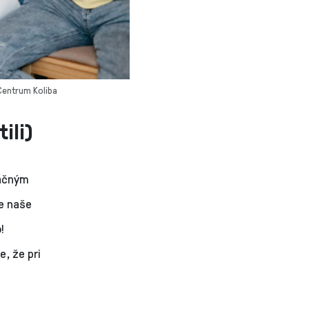
 Centrum Koliba
ili)
načným
že naše
!
e, že pri