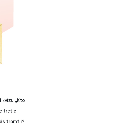
l kvízu „Kto
e tretie
ás tromfli?