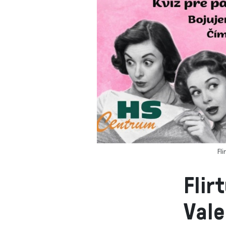
Fl
Flir
Vale