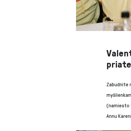
Valent
priat
Zabudnite n
myšlienkam
(namiesto t
Annu Kareni