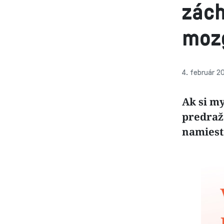
zách
moz
4. február 2
Ak si my
predraž
namiesto