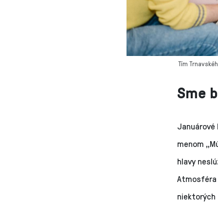
Tím Trnavského
Sme br
Januárové 
menom „Múdr
hlavy neslú
Atmosféra p
niektorých 