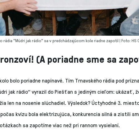
 rádia "Múdri jak rádio" sa v predchádzajúcom kole riadne zapotil | Foto: HS
onzoví! (A poriadne sme sa zapot
kolo bolo poriadne napínavé. Tím Trnavského rádia pod príz
i jak rádio“ vyrazil do Piešťan s jediným cieľom: ukázať, 
žia len na nosenie slúchadiel. Výsledok? Úctyhodné 3. miesto
očas kvízu bola elektrizujúca, konkurencia silná a zistili sm
otázkach sa zapotíme viac než pri rannom vysielaní.