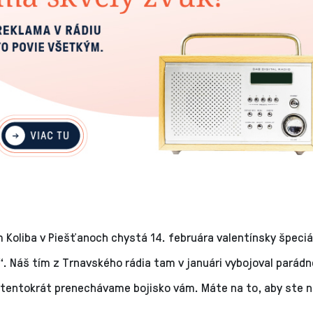
Koliba v Piešťanoch chystá 14. februára valentínsky špeciá
e“. Náš tím z Trnavského rádia tam v januári vybojoval parádn
 tentokrát prenechávame bojisko vám. Máte na to, aby ste n