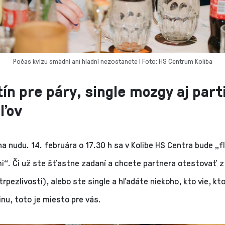
Počas kvízu smädní ani hladní nezostanete | Foto: HS Centrum Koliba
ín pre páry, single mozgy aj part
eľov
a nudu. 14. februára o 17.30 h sa v Kolibe HS Centra bude „f
i“. Či už ste šťastne zadaní a chcete partnera otestovať z 
rpezlivosti), alebo ste single a hľadáte niekoho, kto vie, kto
nu, toto je miesto pre vás.