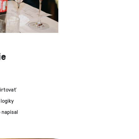
ie
lirtovať
logiky
 napísal