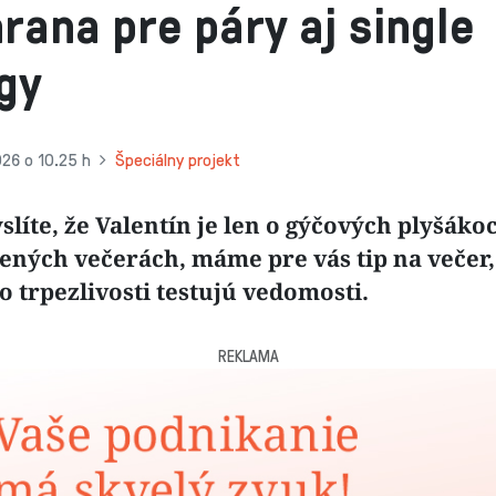
rana pre páry aj single
gy
026 o 10.25 h
Špeciálny projekt
slíte, že Valentín je len o gýčových plyšáko
ených večerách, máme pre vás tip na večer,
 trpezlivosti testujú vedomosti.
REKLAMA