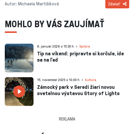
Autor: Michaela Martišíková
Zdielať
MOHLO BY VÁS ZAUJÍMAŤ
8. január 2026 o 15.30 h
Správa
Tip na víkend: pripravte si korčule, ide
sa na ľad
15. november 2025 o 10.00 h
Kultúra
Zámocký park v Seredi žiari novou
svetelnou výstavou Story of Lights
REKLAMA