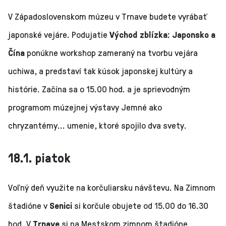
V Západoslovenskom múzeu v Trnave budete vyrábať
japonské vejáre. Podujatie
Východ zblízka: Japonsko a
Čína
ponúkne workshop zameraný na tvorbu vejára
uchiwa, a predstaví tak kúsok japonskej kultúry a
histórie. Začína sa o 15.00 hod. a je sprievodným
programom múzejnej výstavy Jemné ako
chryzantémy... umenie, ktoré spojilo dva svety.
18.1. piatok
Voľný deň využite na korčuliarsku návštevu. Na Zimnom
štadióne v
Senici
si korčule obujete od 15.00 do 16.30
hod. V
Trnave
si na Mestskom zimnom štadióne