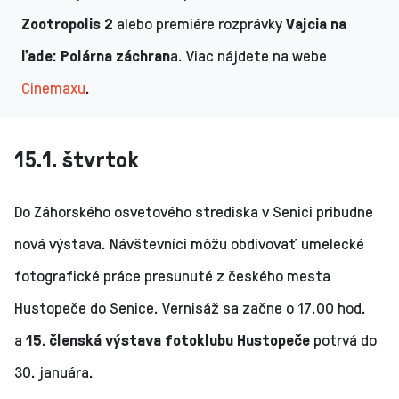
Zootropolis 2
alebo premiére rozprávky
Vajcia na
ľade: Polárna záchran
a. Viac nájdete na webe
Cinemaxu
.
15.1. štvrtok
Do Záhorského osvetového strediska v Senici pribudne
nová výstava. Návštevníci môžu obdivovať umelecké
fotografické práce presunuté z českého mesta
Hustopeče do Senice. Vernisáž sa začne o 17.00 hod.
a
15. členská výstava fotoklubu Hustopeče
potrvá do
30. januára.