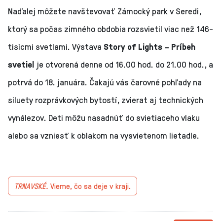
Naďalej môžete navštevovať Zámocký park v Seredi,
ktorý sa počas zimného obdobia rozsvietil viac než 146-
tisícmi svetlami. Výstava
Story of Lights – Príbeh
svetiel
je otvorená denne od 16.00 hod. do 21.00 hod., a
potrvá do 18. januára. Čakajú vás čarovné pohľady na
siluety rozprávkových bytostí, zvierat aj technických
vynálezov. Deti môžu nasadnúť do svietiaceho vlaku
alebo sa vzniesť k oblakom na vysvietenom lietadle.
TRNAVSKÉ.
Vieme, čo sa deje v kraji.