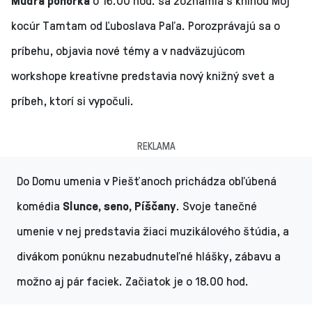
Múdra ponorka
o 16.00 hod. sa zoznámia s knihou Môj
kocúr Tamtam od Ľuboslava Paľa. Porozprávajú sa o
príbehu, objavia nové témy a v nadväzujúcom
workshope kreatívne predstavia nový knižný svet a
príbeh, ktorí si vypočuli.
REKLAMA
Do Domu umenia v Piešťanoch prichádza obľúbená
komédia
Slunce, seno, Píščany
. Svoje tanečné
umenie v nej predstavia žiaci muzikálového štúdia, a
divákom ponúknu nezabudnuteľné hlášky, zábavu a
možno aj pár faciek. Začiatok je o 18.00 hod.