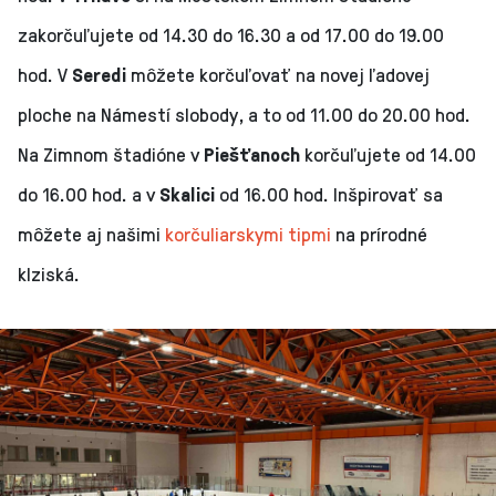
zakorčuľujete od 14.30 do 16.30 a od 17.00 do 19.00
hod. V
Seredi
môžete korčuľovať na novej ľadovej
ploche na Námestí slobody, a to od 11.00 do 20.00 hod.
Na Zimnom štadióne v
Piešťanoch
korčuľujete od 14.00
do 16.00 hod. a v
Skalici
od 16.00 hod. Inšpirovať sa
môžete aj našimi
korčuliarskymi tipmi
na prírodné
klziská.