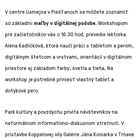
V centre Usmejsa v Piešťanoch sa môžete zoznámiť
so základmi
maľby v digitálnej podobe
. Workshopom
pre začiatočníkov vás o 16.30 hod. prevedie lektorka
Alena Kadlíčková, ktorá naučí práci s tabletom a perom,
digitálnym štetcom a vrstvami, orientácií v digitálnom
priestore aj základom farby, svetla a tieňa. Na
workshop je potrebné priniesť vlastný tablet a
dotykové pero.
Park kultúry a povzdychu privíta návštevníkov na
neformálnom informatívno-diskusnom stretnutí. V
prístavbe Koppelovej vily Galérie Jána Koniarka v Trnave