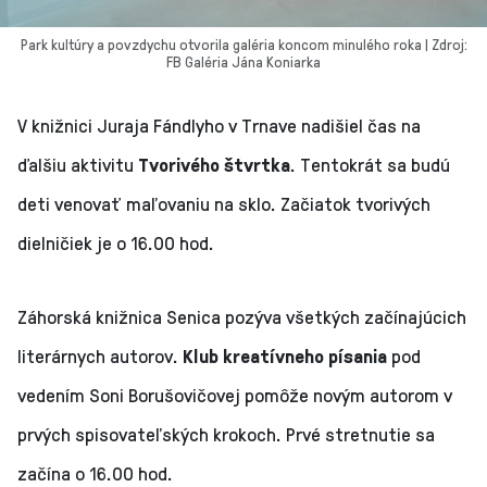
Park kultúry a povzdychu otvorila galéria koncom minulého roka | Zdroj:
FB Galéria Jána Koniarka
V knižnici Juraja Fándlyho v Trnave nadišiel čas na
ďalšiu aktivitu
Tvorivého štvrtka
. Tentokrát sa budú
deti venovať maľovaniu na sklo. Začiatok tvorivých
dielničiek je o 16.00 hod.
Záhorská knižnica Senica pozýva všetkých začínajúcich
literárnych autorov.
Klub kreatívneho písania
pod
vedením Soni Borušovičovej pomôže novým autorom v
prvých spisovateľských krokoch. Prvé stretnutie sa
začína o 16.00 hod.