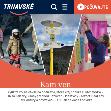
Trnavské
POČÚVAJTE
Skočiť na obsah
rádio
-
Vieme,
čo
sa
deje
v
kraji
Využite voľné chvíle na podujatia, ktoré kraj ponúka | Foto: Modra -
Lukáš Záleský, Zimný prechod Bezovec - Piešťany - rezort Piešťany,
Park kultúry a povzdychu - FB Galéria Jána Koniarka