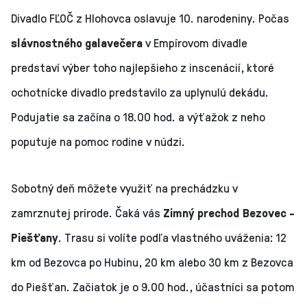
Divadlo FĽOČ z Hlohovca oslavuje 10. narodeniny. Počas
slávnostného galavečera
v Empírovom divadle
predstaví výber toho najlepšieho z inscenácií, ktoré
ochotnícke divadlo predstavilo za uplynulú dekádu.
Podujatie sa začína o 18.00 hod. a výťažok z neho
poputuje na pomoc rodine v núdzi.
Sobotný deň môžete využiť na prechádzku v
zamrznutej prírode. Čaká vás
Zimný prechod Bezovec -
Piešťany
. Trasu si volíte podľa vlastného uváženia: 12
km od Bezovca po Hubinu, 20 km alebo 30 km z Bezovca
do Piešťan. Začiatok je o 9.00 hod., účastníci sa potom