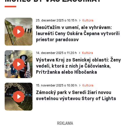
25. december 2025 o 10.15 h
Kultúra
Nesúťažím v umení, ale vyhrávam:
laureáti Ceny Oskára Čepana vytvorili
priestor paradoxov
14. december 2025 o 11.20 h
Kultúra
Výstava Kroj zo Senickej oblasti: Ženy
vedeli, ktorá z nich je Čáčovianka,
Prítržanka alebo Hĺbočanka
15. november 2025 o 10.00 h
Kultúra
Zámocký park v Seredi žiari novou
svetelnou výstavou Story of Lights
REKLAMA