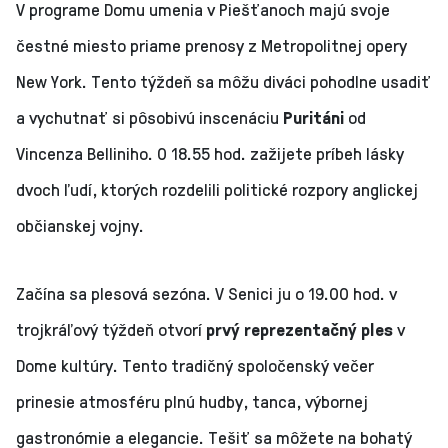
V programe Domu umenia v Piešťanoch majú svoje
čestné miesto priame prenosy z Metropolitnej opery
New York. Tento týždeň sa môžu diváci pohodlne usadiť
a vychutnať si pôsobivú inscenáciu
Puritáni
od
Vincenza Belliniho. O 18.55 hod. zažijete príbeh lásky
dvoch ľudí, ktorých rozdelili politické rozpory anglickej
občianskej vojny.
Začína sa plesová sezóna. V Senici ju o 19.00 hod. v
trojkráľový týždeň otvorí
prvý reprezentačný ples
v
Dome kultúry. Tento tradičný spoločenský večer
prinesie atmosféru plnú hudby, tanca, výbornej
gastronómie a elegancie. Tešiť sa môžete na bohatý