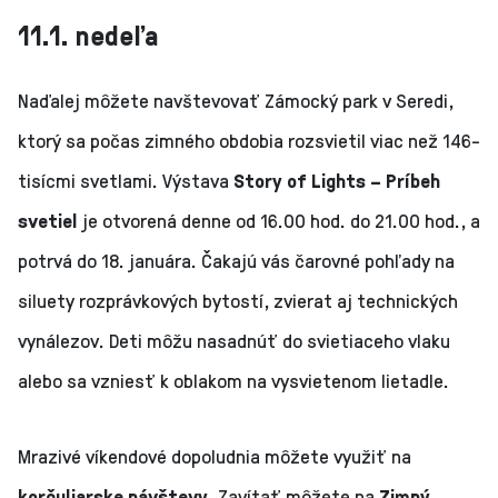
11.1. nedeľa
Naďalej môžete navštevovať Zámocký park v Seredi,
ktorý sa počas zimného obdobia rozsvietil viac než 146-
tisícmi svetlami. Výstava
Story of Lights – Príbeh
svetiel
je otvorená denne od 16.00 hod. do 21.00 hod., a
potrvá do 18. januára. Čakajú vás čarovné pohľady na
siluety rozprávkových bytostí, zvierat aj technických
vynálezov. Deti môžu nasadnúť do svietiaceho vlaku
alebo sa vzniesť k oblakom na vysvietenom lietadle.
Mrazivé víkendové dopoludnia môžete využiť na
korčuliarske návštevy
. Zavítať môžete na
Zimný