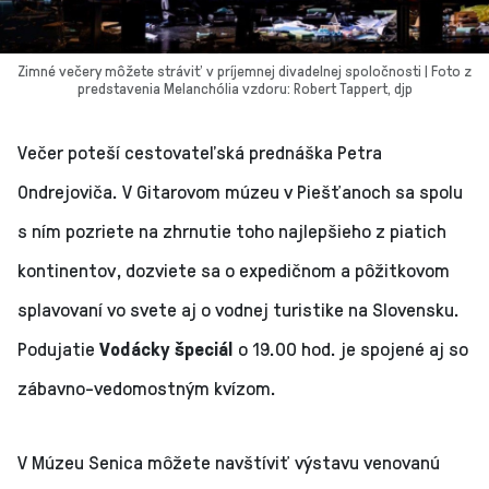
Zimné večery môžete stráviť v príjemnej divadelnej spoločnosti | Foto z
predstavenia Melanchólia vzdoru: Robert Tappert, djp
Večer poteší cestovateľská prednáška Petra
Ondrejoviča. V Gitarovom múzeu v Piešťanoch sa spolu
s ním pozriete na zhrnutie toho najlepšieho z piatich
kontinentov, dozviete sa o expedičnom a pôžitkovom
splavovaní vo svete aj o vodnej turistike na Slovensku.
Podujatie
Vodácky špeciál
o 19.00 hod. je spojené aj so
zábavno-vedomostným kvízom.
V Múzeu Senica môžete navštíviť výstavu venovanú