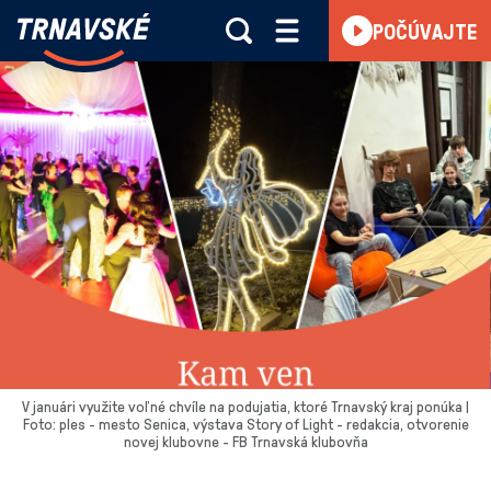
Trnavské
POČÚVAJTE
Skočiť na obsah
rádio
-
Vieme,
čo
sa
deje
v
kraji
V januári využite voľné chvíle na podujatia, ktoré Trnavský kraj ponúka |
Foto: ples - mesto Senica, výstava Story of Light - redakcia, otvorenie
novej klubovne - FB Trnavská klubovňa