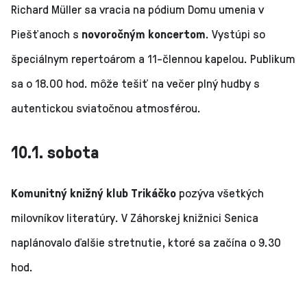
Richard Müller sa vracia na pódium Domu umenia v
Piešťanoch s
novoročným koncertom
. Vystúpi so
špeciálnym repertoárom a 11-člennou kapelou. Publikum
sa o 18.00 hod. môže tešiť na večer plný hudby s
autentickou sviatočnou atmosférou.
10.1. sobota
Komunitný knižný klub Trikáčko
pozýva všetkých
milovníkov literatúry. V Záhorskej knižnici Senica
naplánovalo ďalšie stretnutie, ktoré sa začína o 9.30
hod.