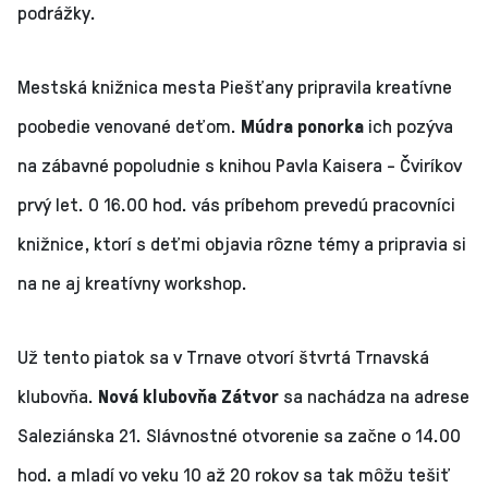
podrážky.
Mestská knižnica mesta Piešťany pripravila kreatívne
poobedie venované deťom.
Múdra ponorka
ich pozýva
na zábavné popoludnie s knihou Pavla Kaisera - Čviríkov
prvý let. O 16.00 hod. vás príbehom prevedú pracovníci
knižnice, ktorí s deťmi objavia rôzne témy a pripravia si
na ne aj kreatívny workshop.
Už tento piatok sa v Trnave otvorí štvrtá Trnavská
klubovňa.
Nová klubovňa Zátvor
sa nachádza na adrese
Saleziánska 21. Slávnostné otvorenie sa začne o 14.00
hod. a mladí vo veku 10 až 20 rokov sa tak môžu tešiť