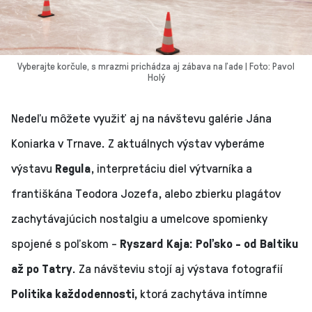
Vyberajte korčule, s mrazmi prichádza aj zábava na ľade | Foto: Pavol
Holý
Nedeľu môžete využiť aj na návštevu galérie Jána
Koniarka v Trnave. Z aktuálnych výstav vyberáme
výstavu
Regula
, interpretáciu diel výtvarníka a
františkána Teodora Jozefa, alebo zbierku plagátov
zachytávajúcich nostalgiu a umelcove spomienky
spojené s poľskom -
Ryszard Kaja: Poľsko - od Baltiku
až po Tatry
. Za návšteviu stojí aj výstava fotografií
Politika každodennosti,
ktorá zachytáva intímne