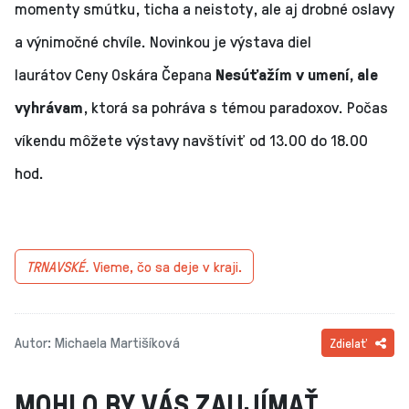
momenty smútku, ticha a neistoty, ale aj drobné oslavy
a výnimočné chvíle. Novinkou je výstava diel
laurátov Ceny Oskára Čepana
Nesúťažím v umení, ale
vyhrávam
, ktorá sa pohráva s témou paradoxov. Počas
víkendu môžete výstavy navštíviť od 13.00 do 18.00
hod.
TRNAVSKÉ.
Vieme, čo sa deje v kraji.
Autor: Michaela Martišíková
Zdielať
MOHLO BY VÁS ZAUJÍMAŤ