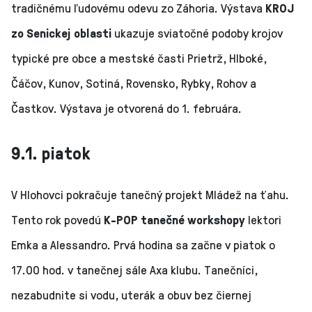
tradičnému ľudovému odevu zo Záhoria. Výstava
KROJ
zo Senickej oblasti
ukazuje sviatočné podoby krojov
typické pre obce a mestské časti Prietrž, Hlboké,
Čáčov, Kunov, Sotiná, Rovensko, Rybky, Rohov a
Častkov. Výstava je otvorená do 1. februára.
9.1. piatok
V Hlohovci pokračuje tanečný projekt Mládež na ťahu.
Tento rok povedú
K-POP tanečné workshopy
lektori
Emka a Alessandro. Prvá hodina sa začne v piatok o
17.00 hod. v tanečnej sále Axa klubu. Tanečníci,
nezabudnite si vodu, uterák a obuv bez čiernej