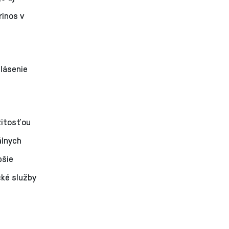
rínos v
hlásenie
ežitosťou
álnych
pšie
cké služby