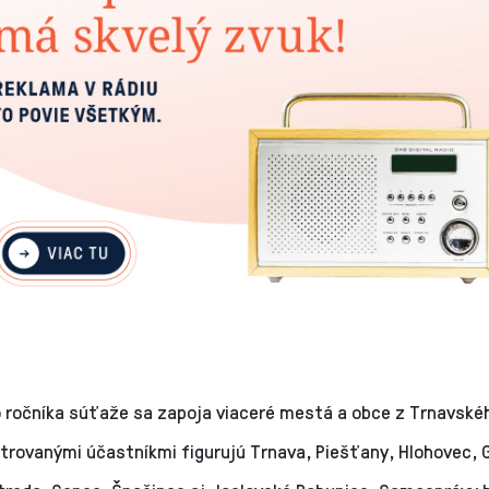
o ročníka súťaže sa zapoja viaceré mestá a obce z Trnavskéh
trovanými účastníkmi figurujú Trnava, Piešťany, Hlohovec, 