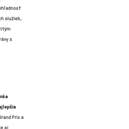
rehľadnosť
ch služieb,
žitým
rávy s
ánka
ajlepšia
rand Prix a
e aj