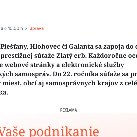
26 o 10.00 h
Správa
Piešťany, Hlohovec či Galanta sa zapoja do 
 prestížnej súťaže Zlatý erb. Každoročne o
ie webové stránky a elektronické služby
ých samospráv. Do 22. ročníka súťaže sa pri
y miest, obcí aj samosprávnych krajov z cel
ka.
REKLAMA