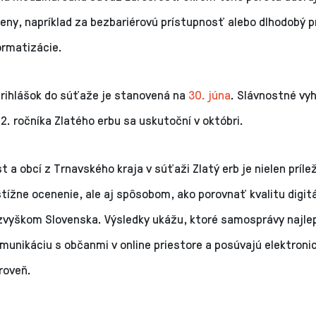
eny, napríklad za bezbariérovú prístupnosť alebo dlhodobý p
ormatizácie.
prihlášok do súťaže je stanovená na
30. júna
. Slávnostné vy
2. ročníka Zlatého erbu sa uskutoční v októbri.
 a obcí z Trnavského kraja v súťaži Zlatý erb je nielen príl
tížne ocenenie, ale aj spôsobom, ako porovnať kvalitu digit
 zvyškom Slovenska. Výsledky ukážu, ktoré samosprávy najle
munikáciu s občanmi v online priestore a posúvajú elektroni
roveň.