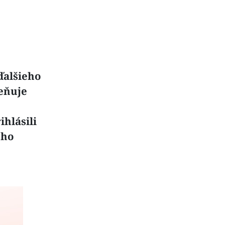
ďalšieho
ceňuje
hlásili
ého