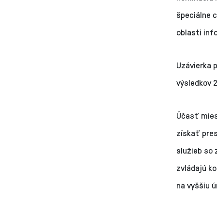
špeciálne c
oblasti inf
Uzávierka 
výsledkov 2
Účasť miest
získať pres
služieb so
zvládajú ko
na vyššiu ú