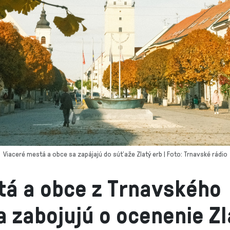
Viaceré mestá a obce sa zapájajú do súťaže Zlatý erb | Foto: Trnavské rádio
á a obce z Trnavského
a zabojujú o ocenenie Zl