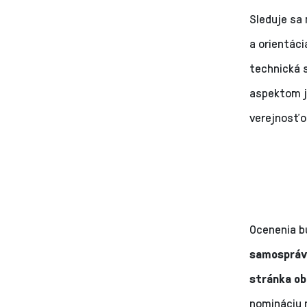
Sleduje sa
a orientáci
technická s
aspektom j
verejnosťo
Ocenenia b
samospráv
stránka ob
nomináciu 