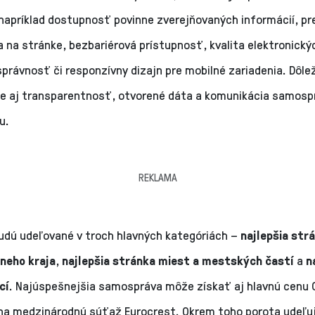
 napríklad dostupnosť povinne zverejňovaných informácií, p
a na stránke, bezbariérová prístupnosť, kvalita elektronický
právnosť či responzívny dizajn pre mobilné zariadenia. Dôle
e aj transparentnosť, otvorené dáta a komunikácia samosp
u.
REKLAMA
udú udeľované v troch hlavných kategóriách –
najlepšia str
neho kraja
,
najlepšia stránka miest a mestských častí
a
n
cí
. Najúspešnejšia samospráva môže získať aj hlavnú cenu G
na medzinárodnú súťaž Eurocrest. Okrem toho porota udeľuj