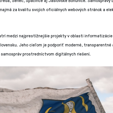
treda, Senec, Špačince aj Jaslovské Bohunice. Samosprávy 
najmä za kvalitu svojich oficiálnych webových stránok a ele
atrí medzi najprestížnejšie projekty v oblasti informatizácie
Slovensku. Jeho cieľom je podporiť moderné, transparentné 
 samospráv prostredníctvom digitálnych riešení.