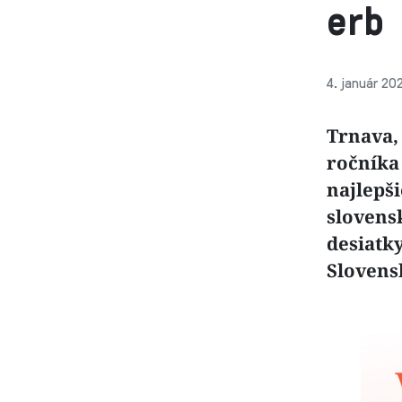
erb
4. január 20
Trnava, 
ročníka
najlepš
slovensk
desiatk
Slovens