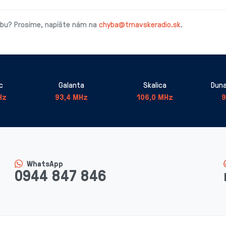
ybu? Prosíme, napíšte nám na
chyba@trnavskeradio.sk
.
c
Galanta
Skalica
Duna
Hz
93,4 MHz
106,0 MHz
9
WhatsApp
0944 847 846