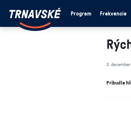
Trnavské
Program
Frekvencie
Skočiť na obsah
rádio
-
Vieme,
Rých
čo
sa
deje
v
3. december
kraji
Pribudla hl