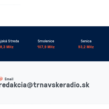
jská Streda
Smolenice
Senica
8,3 MHz
107,9 MHz
93,2 MHz
Email
redakcia@trnavskeradio.sk