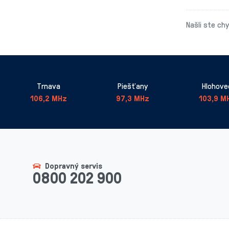
Našli ste ch
Trnava
Piešťany
Hlohove
106,2 MHz
97,3 MHz
103,9 M
Dopravný servis
0800 202 900