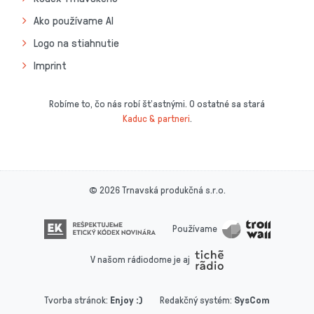
Ako používame AI
Logo na stiahnutie
Imprint
Robíme to, čo nás robí šťastnými. O ostatné sa stará
Kaduc & partneri
.
© 2026 Trnavská produkčná s.r.o.
Používame
V našom rádiodome je aj
Tvorba stránok
:
Enjoy :)
Redakčný systém
:
SysCom