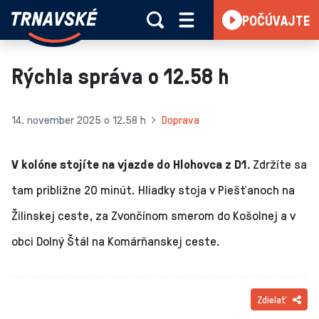
Trnavské
POČÚVAJTE
Skočiť na obsah
rádio
-
Vieme,
Rýchla správa o 12.58 h
čo
sa
deje
14. november 2025 o 12.58 h
Doprava
v
kraji
V kolóne stojíte na vjazde do Hlohovca z D1.
Zdržíte sa
tam približne 20 minút. Hliadky stoja v Piešťanoch na
Žilinskej ceste, za Zvončínom smerom do Košolnej a v
obci Dolný Štál na Komárňanskej ceste.
Zdielať