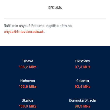
REKLAMA
Našli ste chybu? Prosíme, napíšte nám na
chyba@trnavskeradio.sk
.
Trnava
Piešťany
106,2 MHz
97,3 MHz
Hlohovec
Galanta
103,9 MHz
93,4 MHz
Skalica
Dunajská Streda
106,0 MHz
98,3 MHz