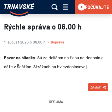
Trnavské
POČÚVAJTE
Skočiť na obsah
rádio
-
Vieme,
Rýchla správa o 06.00 h
čo
sa
deje
1. august 2025 o 06.00 h
Doprava
v
kraji
Pozor na hliadky.
Sú za Holíčom na ťahu na Hodonín a
ešte v Šaštíne-Strážach na Hviezdoslavovej.
Zdielať
REKLAMA