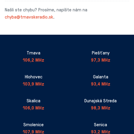
Našli ste chybu? Prosíme, napíšte nám na
chyba@trnavskeradio.sk
.
Trnava
Piešťany
106,2 MHz
97,3 MHz
Hlohovec
Galanta
103,9 MHz
93,4 MHz
Skalica
Dunajská Streda
106,0 MHz
98,3 MHz
Smolenice
Senica
107,9 MHz
93,2 MHz