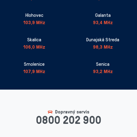
Hlohovec
Galanta
103,9 MHz
93,4 MHz
Skalica
Dunajská Streda
106,0 MHz
98,3 MHz
Smolenice
Senica
107,9 MHz
93,2 MHz
Dopravný servis
0800 202 900