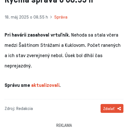
18. máj 2025 o 08.55 h
Správa
Pri havárii zasahoval vrtuľník.
Nehoda sa stala včera
medzi Šaštínom Strážami a Kuklovom. Počet ranených
a ich stav zverejnený nebol. Úsek bol dlhší čas
neprejazdný.
Správu sme
aktualizovali
.
Zdroj: Redakcia
Zdielať
REKLAMA