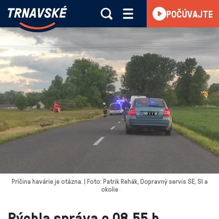
Trnavské
POČÚVAJTE
Skočiť na obsah
rádio
-
Vieme,
čo
sa
deje
v
kraji
Príčina havárie je otázna. | Foto: Patrik Rehák, Dopravný servis SE, SI a
okolie
Rýchla správa o 08.55 h