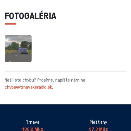
FOTOGALÉRIA
Našli ste chybu? Prosíme, napíšte nám na
chyba@trnavskeradio.sk
.
Trnava
Piešťany
106,2 MHz
97,3 MHz