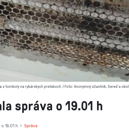
a z tomboly na rybárskych pretekoch. | Foto: Anonymný účastník, Sereď a okoli
la správa o 19.01 h
 o 19.01 h
Správa