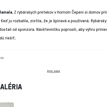
klamala.
Z rybárskych pretekov v Hornom Čepeni si domov pri
 Keď ju rozbalila, zistila, že je špinavá a používaná. Rybársky
dostali od sponzora. Návštevníčku poprosili, aby výhru prinie
dú riešiť.
cia
REKLAMA
ALÉRIA