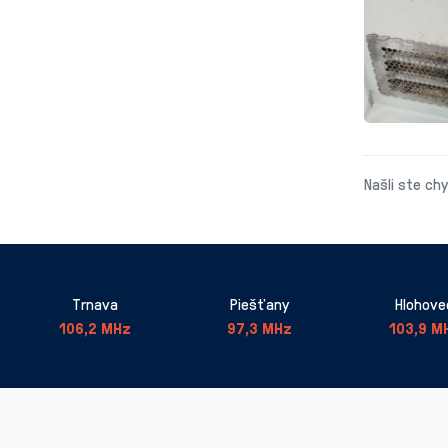
Našli ste ch
Trnava
Piešťany
Hlohove
106,2 MHz
97,3 MHz
103,9 M