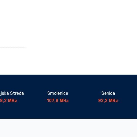
jská Streda
Smolenice
Senica
8,3 MHz
107,9 MHz
93,2 MHz