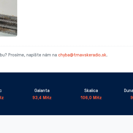
ybu? Prosíme, napíšte nám na
chyba@trnavskeradio.sk
.
c
Galanta
Skalica
Duna
Hz
93,4 MHz
106,0 MHz
9