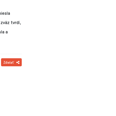
niesla
 zväz tvrdí,
sla a
Zdielať