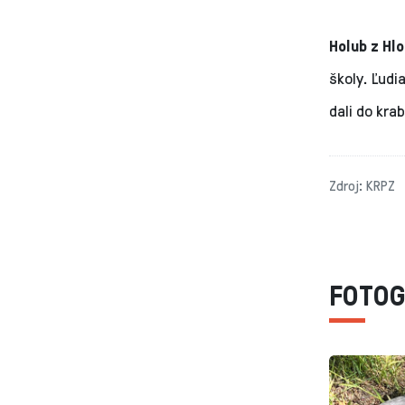
Holub z Hl
školy. Ľudi
dali do kra
Zdroj: KRPZ
FOTOG