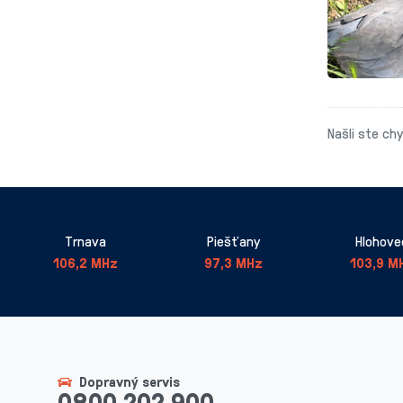
Našli ste ch
Trnava
Piešťany
Hlohove
106,2 MHz
97,3 MHz
103,9 M
Dopravný servis
0800 202 900