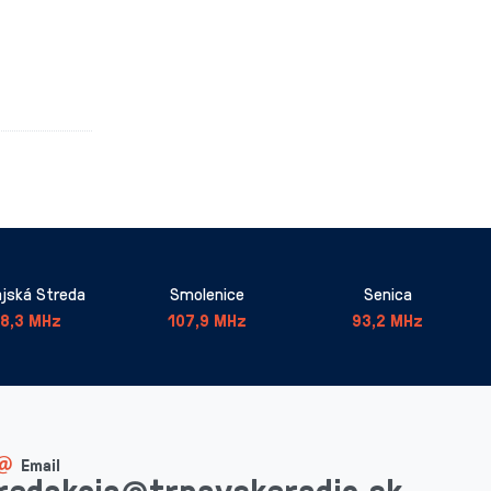
jská Streda
Smolenice
Senica
8,3 MHz
107,9 MHz
93,2 MHz
Email
redakcia@trnavskeradio.sk