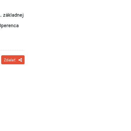
2. základnej
 Operenca
Zdielať