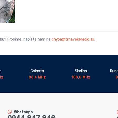
ybu? Prosíme, napíšte nám na
chyba@trnavskeradio.sk
.
c
Galanta
Skalica
Duna
Hz
93,4 MHz
106,0 MHz
9
WhatsApp
0944 847 846