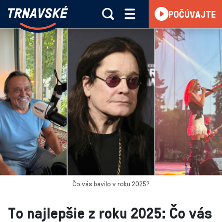
Trnavské
POČÚVAJTE
Skočiť na obsah
rádio
-
Vieme,
čo
sa
deje
v
kraji
Čo vás bavilo v roku 2025?
To najlepšie z roku 2025: Čo vás