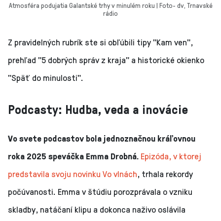
Atmosféra podujatia Galantské trhy v minulém roku | Foto- dv, Trnavské
rádio
Z pravidelných rubrík ste si obľúbili tipy "Kam ven",
prehľad "5 dobrých správ z kraja" a historické okienko
"Späť do minulosti".
Podcasty: Hudba, veda a inovácie
Vo svete podcastov bola jednoznačnou kráľovnou
roka 2025 speváčka Emma Drobná.
Epizóda, v ktorej
predstavila svoju novinku Vo vlnách
, trhala rekordy
počúvanosti. Emma v štúdiu porozprávala o vzniku
skladby, natáčaní klipu a dokonca naživo oslávila