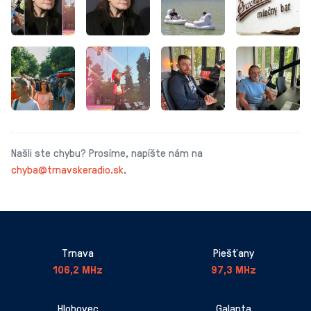
Našli ste chybu? Prosíme, napíšte nám na
chyba@trnavskeradio.sk
.
Trnava
Piešťany
106,2 MHz
97,3 MHz
Hlohovec
Galanta