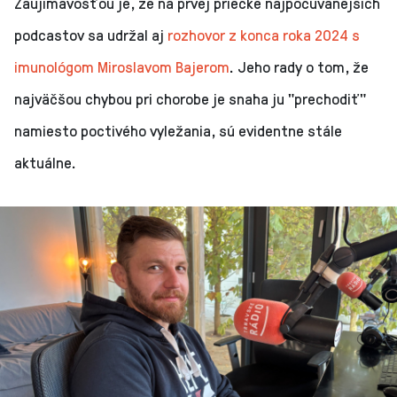
Zaujímavosťou je, že na prvej priečke najpočúvanejších
podcastov sa udržal aj
rozhovor z konca roka 2024 s
imunológom Miroslavom Bajerom
. Jeho rady o tom, že
najväčšou chybou pri chorobe je snaha ju "prechodiť"
namiesto poctivého vyležania, sú evidentne stále
aktuálne.