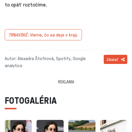
to opäť roztočíme.
TRNAVSKÉ.
Vieme, čo sa deje v kraji.
Autor: Alexadra Štofirová, Spotify, Google
Zdielať
analytics
REKLAMA
FOTOGALÉRIA