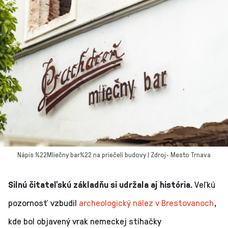
Nápis %22Mliečny bar%22 na priečelí budovy | Zdroj- Mesto Trnava
Silnú čitateľskú základňu si udržala aj história.
Veľkú
pozornosť vzbudil
archeologický nález v Brestovanoch
,
kde bol objavený vrak nemeckej stíhačky