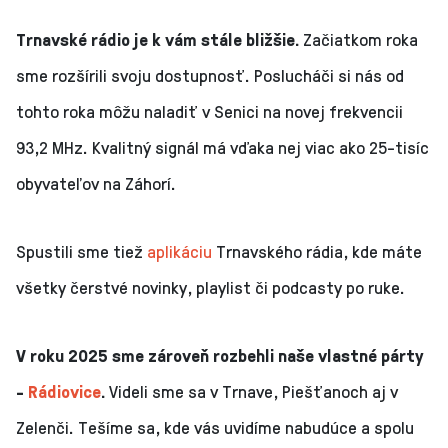
Trnavské rádio je k vám stále bližšie.
Začiatkom roka
sme rozšírili svoju dostupnosť. Poslucháči si nás od
tohto roka môžu naladiť v Senici na novej frekvencii
93,2 MHz. Kvalitný signál má vďaka nej viac ako 25-tisíc
obyvateľov na Záhorí.
Spustili sme tiež
aplikáciu
Trnavského rádia, kde máte
všetky čerstvé novinky, playlist či podcasty po ruke.
V roku 2025 sme zároveň rozbehli naše vlastné párty
-
Rádiovice
.
Videli sme sa v Trnave, Piešťanoch aj v
Zelenči. Tešíme sa, kde vás uvidíme nabudúce a spolu