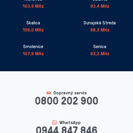
103,9 MHz
93,4 MHz
Skalica
Dunajská Streda
106,0 MHz
98,3 MHz
Smolenice
Senica
107,9 MHz
93,2 MHz
Dopravný servis
0800 202 900
WhatsApp
0944 847 846