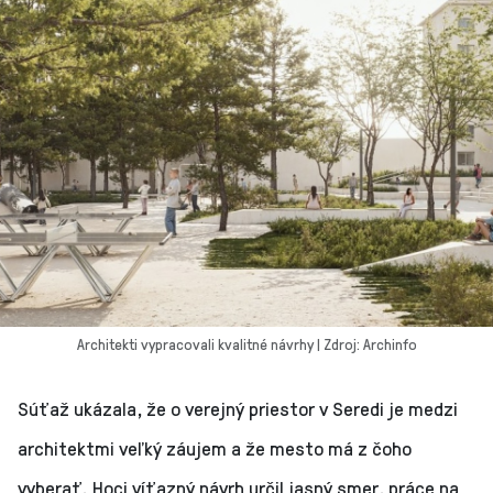
Architekti vypracovali kvalitné návrhy | Zdroj: Archinfo
Súťaž ukázala, že o verejný priestor v Seredi je medzi
architektmi veľký záujem a že mesto má z čoho
vyberať. Hoci víťazný návrh určil jasný smer, práce na