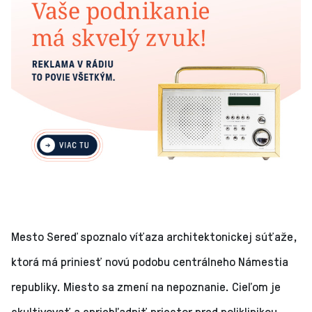
Mesto Sereď spoznalo víťaza architektonickej súťaže,
ktorá má priniesť novú podobu centrálneho Námestia
republiky. Miesto sa zmení na nepoznanie. Cieľom je
skultivovať a spriehľadniť priestor pred poliklinikou,