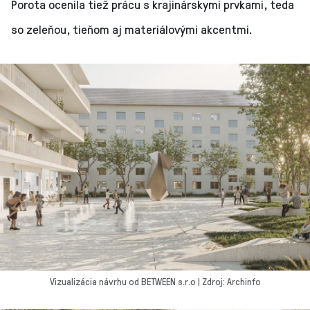
Porota ocenila tiež prácu s krajinárskymi prvkami, teda
so zeleňou, tieňom aj materiálovými akcentmi.
Vizualizácia návrhu od BETWEEN s.r.o | Zdroj: Archinfo