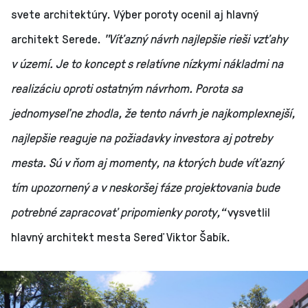
svete architektúry. Výber poroty ocenil aj hlavný
architekt Serede.
"Víťazný návrh najlepšie rieši vzťahy
v území. Je to koncept s relatívne nízkymi nákladmi na
realizáciu oproti ostatným návrhom. Porota sa
jednomyseľne zhodla, že tento návrh je najkomplexnejší,
najlepšie reaguje na požiadavky investora aj potreby
mesta. Sú v ňom aj momenty, na ktorých bude víťazný
tím upozornený a v neskoršej fáze projektovania bude
potrebné zapracovať pripomienky poroty,“
vysvetlil
hlavný architekt mesta Sereď Viktor Šabík.