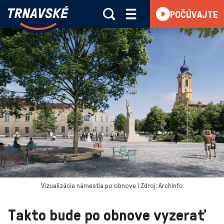
Trnavské
POČÚVAJTE
Skočiť na obsah
rádio
-
Vieme,
čo
sa
deje
v
kraji
Vizualizácia námestia po obnove | Zdroj: Archinfo
Takto bude po obnove vyzerať