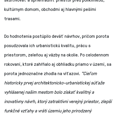
kultúrnym domom, obchodmi aj hlavnými pešími
trasami.
Do hodnotenia postúpilo deväť návrhov, pričom porota
posudzovala ich urbanistickú kvalitu, prácu s
priestorom, zeleňou aj väzby na okolie. Po celodennom
rokovaní, ktoré zahŕňalo aj obhliadku priamo v území, sa
porota jednoznačne zhodla na víťazovi.
"Cieľom
historicky prvej architektonicko-urbanistickej súťaže
vyhlásenej našim mestom bolo získať kvalitný a
inovatívny návrh, ktorý zatraktívni verejný priestor, zlepší
funkčné vzťahy a vráti územiu jeho prirodzený