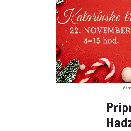
Vian
Prip
Hadz