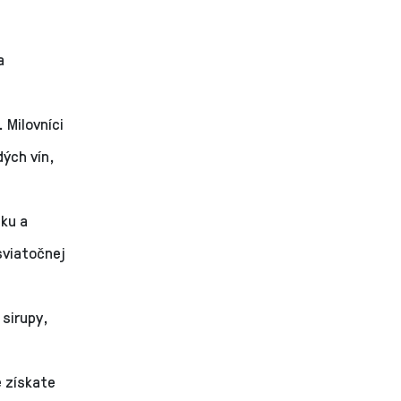
a
 Milovníci
ých vín,
ku a
sviatočnej
 sirupy,
e získate