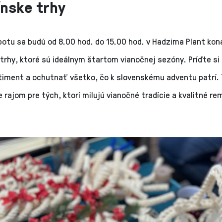
ínske trhy
botu sa budú od 8.00 hod. do 15.00 hod. v Hadzima Plant kon
trhy, ktoré sú ideálnym štartom vianočnej sezóny. Príďte si
timent a ochutnať všetko, čo k slovenskému adventu patrí.
e rajom pre tých, ktorí milujú vianočné tradície a kvalitné r