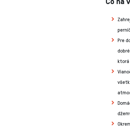
Čo na 
Zahre
perní
Pre d
dobré
ktorá
Viano
všetk
atmos
Domác
džemy
Okrem