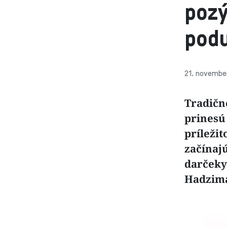
pozý
podu
21. november
Tradičn
prinesú
príležit
začínajú
darčeky
Hadzima