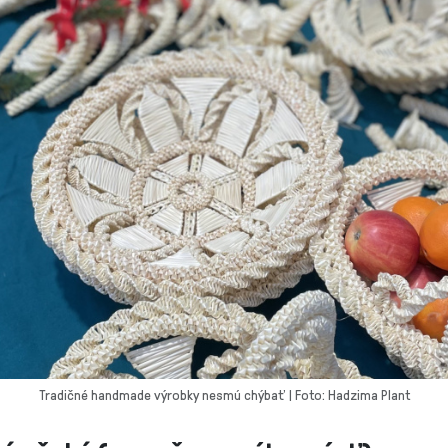
Tradičné handmade výrobky nesmú chýbať | Foto: Hadzima Plant