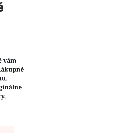
é
ré vám
 nákupné
nu,
iginálne
y,