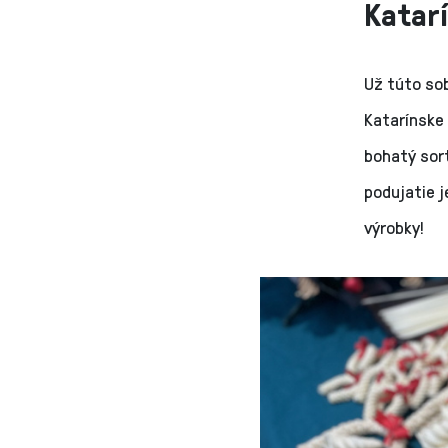
Katar
Už túto so
Katarínske 
bohatý sor
podujatie j
výrobky!