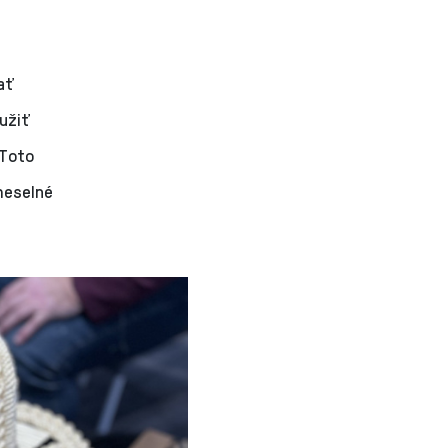
ať
 užiť
 Toto
emeselné