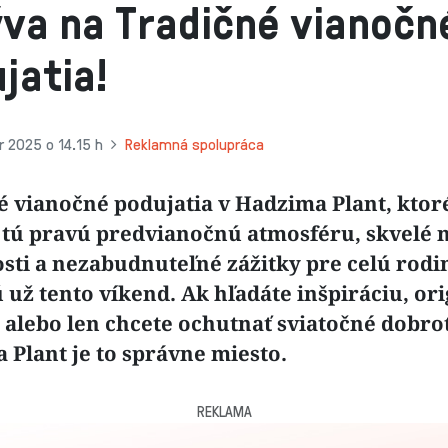
va na Tradičné vianočn
jatia!
 2025 o 14.15 h
Reklamná spolupráca
é vianočné podujatia v Hadzima Plant, kto
 tú pravú predvianočnú atmosféru, skvelé
osti a nezabudnuteľné zážitky pre celú rodi
 už tento víkend. Ak hľadáte inšpiráciu, or
 alebo len chcete ochutnať sviatočné dobrot
 Plant je to správne miesto.
REKLAMA