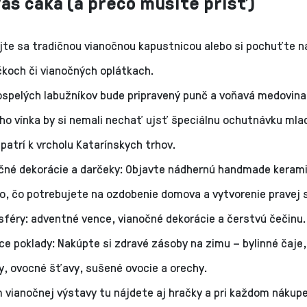
vás čaká (a prečo musíte prísť)
jte sa tradičnou vianočnou kapustnicou alebo si pochuťte n
čkoch či vianočných oplátkach.
ospelých labužníkov bude pripravený punč a voňavá medovina.
ho vínka by si nemali nechať ujsť špeciálnu ochutnávku mlad
 patrí k vrcholu Katarínskych trhov.
čné dekorácie a darčeky: Objavte nádhernú handmade kerami
o, čo potrebujete na ozdobenie domova a vytvorenie pravej 
féry: adventné vence, vianočné dekorácie a čerstvú čečinu.
e poklady: Nakúpte si zdravé zásoby na zimu – bylinné čaje,
, ovocné šťavy, sušené ovocie a orechy.
 vianočnej výstavy tu nájdete aj hračky a pri každom nákup